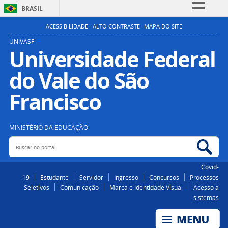
BRASIL
Simplifique!
ACESSIBILIDADE
ALTO CONTRASTE
MAPA DO SITE
Comunica BR
UNIVASF
Universidade Federal
Participe
do Vale do São
Acesso à informação
Legislação
Francisco
Canais
MINISTÉRIO DA EDUCAÇÃO
Buscar no portal
Bus
Covid-
19
Estudante
Servidor
Ingresso
Concursos
Processos
Seletivos
Comunicação
Marca e Identidade Visual
Acesso a
sistemas