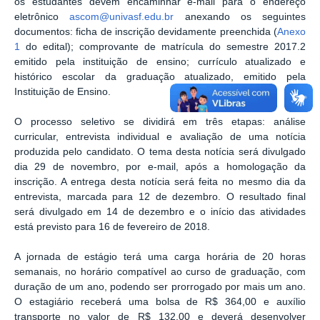
os estudantes devem encaminhar e-mail para o endereço
eletrônico
ascom@univasf.edu.br
anexando os seguintes
documentos: ficha de inscrição devidamente preenchida (
Anexo
1
do edital); comprovante de matrícula do semestre 2017.2
emitido pela instituição de ensino; currículo atualizado e
histórico escolar da graduação atualizado, emitido pela
Instituição de Ensino.
O processo seletivo se dividirá em três etapas: análise
curricular, entrevista individual e avaliação de uma notícia
produzida pelo candidato. O tema desta notícia será divulgado
dia 29 de novembro, por e-mail, após a homologação da
inscrição. A entrega desta notícia será feita no mesmo dia da
entrevista, marcada para 12 de dezembro. O resultado final
será divulgado em 14 de dezembro e o início das atividades
está previsto para 16 de fevereiro de 2018.
A jornada de estágio terá uma carga horária de 20 horas
semanais, no horário compatível ao curso de graduação, com
duração de um ano, podendo ser prorrogado por mais um ano.
O estagiário receberá uma bolsa de R$ 364,00 e auxílio
transporte no valor de R$ 132,00 e deverá desenvolver