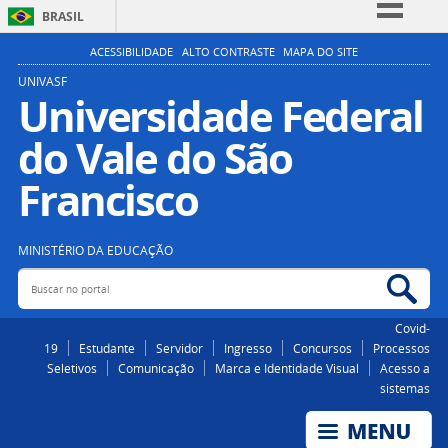
BRASIL
Simplifique!
ACESSIBILIDADE
ALTO CONTRASTE
MAPA DO SITE
Comunica BR
UNIVASF
Universidade Federal
Participe
do Vale do São
Acesso à informação
Legislação
Francisco
Canais
MINISTÉRIO DA EDUCAÇÃO
Buscar no portal
Bus
Covid-
19
Estudante
Servidor
Ingresso
Concursos
Processos
Seletivos
Comunicação
Marca e Identidade Visual
Acesso a
sistemas