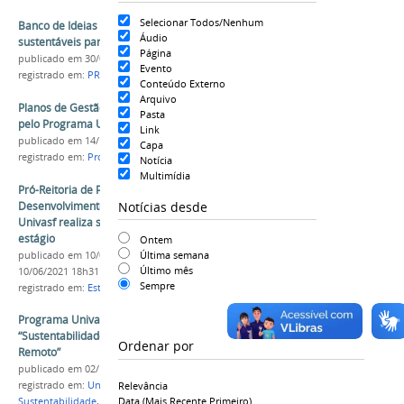
Selecionar Todos/Nenhum
Banco de Ideias busca propostas de ações
Áudio
sustentáveis para a Univasf
Página
publicado
em 30/01/2018
Evento
registrado em:
PROPLADI
,
DDI
,
Sustentabilidade
Conteúdo Externo
Arquivo
Planos de Gestão Ambiental são formulados
Pasta
pelo Programa Univasf Sustentável
Link
publicado
em 14/12/2018
Capa
registrado em:
Propladi
,
DDI
,
Univasf Sustentável
Notícia
Multimídia
Pró-Reitoria de Planejamento e
Notícias desde
Desenvolvimento Institucional (Propladi) da
Univasf realiza seleção para duas vagas de
estágio
Ontem
Última semana
publicado
em 10/06/2021
—
última modificação
em
Último mês
10/06/2021 18h31
Sempre
registrado em:
Estágio
,
Seleção
,
Propladi
,
DDI
,
DSAF
Programa Univasf Sustentável lança Cartilha
“Sustentabilidade e Produtividade no Trabalho
Ordenar por
Remoto”
publicado
em 02/12/2021
registrado em:
Univasf Sustentável
,
Relevância
Data (mais Recente Primeiro)
Sustentabilidade
,
Propladi
,
DDI
,
Cartilha