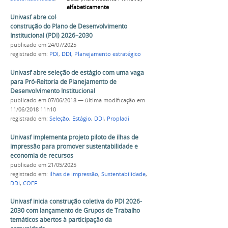
alfabeticamente
Univasf abre coleta de sugestões para a
construção do Plano de Desenvolvimento
Institucional (PDI) 2026–2030
publicado
em 24/07/2025
registrado em:
PDI
,
DDI
,
Planejamento estratégico
Univasf abre seleção de estágio com uma vaga
para Pró-Reitoria de Planejamento de
Desenvolvimento Institucional
publicado
em 07/06/2018
—
última modificação
em
11/06/2018 11h10
registrado em:
Seleção
,
Estágio
,
DDI
,
Propladi
Univasf implementa projeto piloto de ilhas de
impressão para promover sustentabilidade e
economia de recursos
publicado
em 21/05/2025
registrado em:
ilhas de impressão
,
Sustentabilidade
,
DDI
,
COEF
Univasf inicia construção coletiva do PDI 2026-
2030 com lançamento de Grupos de Trabalho
temáticos abertos à participação da