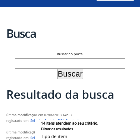
Busca
Buscar no portal
Resultado da busca
última modificação
em 07/06/2018 14h57
registrado em:
Seleção
,
Estágio
,
DDI
,
Propladi
14
itens atendem ao seu critério.
Filtrar os resultados
última modificação
em 11/06/2018 11h09
Tipo de item
registrado em:
Seleção
,
Estágio
,
DDI
,
Propladi