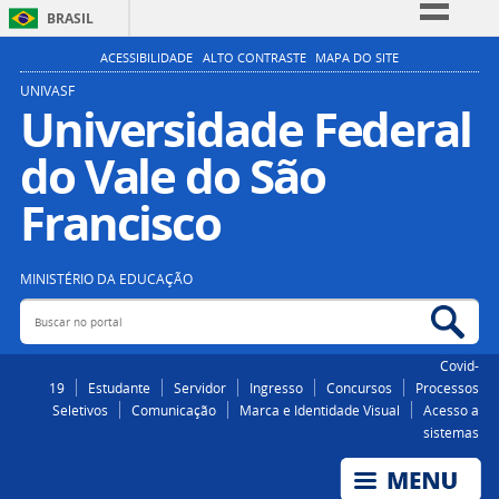
BRASIL
Simplifique!
ACESSIBILIDADE
ALTO CONTRASTE
MAPA DO SITE
Comunica BR
UNIVASF
Universidade Federal
Participe
do Vale do São
Acesso à informação
Legislação
Francisco
Canais
MINISTÉRIO DA EDUCAÇÃO
Buscar no portal
Bus
Covid-
19
Estudante
Servidor
Ingresso
Concursos
Processos
Seletivos
Comunicação
Marca e Identidade Visual
Acesso a
sistemas