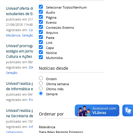
Selecionar Todos/Nenhum
Univasf oferta duas vagas de estágio para
Áudio
estudantes de Engenharia Mecânica
Página
publicado
em 21/06/2018
—
última modificação
em
Evento
21/06/2018 11h48
Conteúdo Externo
registrado em:
Campus Juazeiro
,
Engenharia
Arquivo
Mecânica
,
Seleção
,
Estágio
Pasta
Link
Univasf prorroga inscrições para seleção de
Capa
estágio em Jornalismo na Diretoria de Arte,
Notícia
Cultura e Ações Comunitárias
Multimídia
publicado
em 08/01/2020
Notícias desde
registrado em:
DACC
,
PROEX
,
Estágio
,
Jornalismo
,
Seleção
Ontem
Univasf realiza processo de estágio para áreas
Última semana
de informática e web design
Último mês
Sempre
publicado
em 04/11/2019
registrado em:
Proex
,
Seleção
,
Estágio
Univasf realiza processo seletivo para estágio
Ordenar por
na Secretaria de Infraestrutura
publicado
em 10/04/2024
registrado em:
Infra
,
Estágio
,
Seleção
,
Arquitetura e
Relevância
Data (mais Recente Primeiro)
Urbanismo