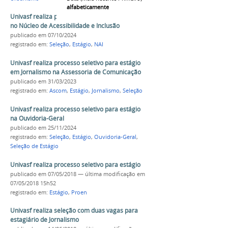
alfabeticamente
Univasf realiza processo seletivo para estágio
no Núcleo de Acessibilidade e Inclusão
publicado
em 07/10/2024
registrado em:
Seleção
,
Estágio
,
NAI
Univasf realiza processo seletivo para estágio
em Jornalismo na Assessoria de Comunicação
publicado
em 31/03/2023
registrado em:
Ascom
,
Estágio
,
Jornalismo
,
Seleção
Univasf realiza processo seletivo para estágio
na Ouvidoria-Geral
publicado
em 25/11/2024
registrado em:
Seleção
,
Estágio
,
Ouvidoria-Geral
,
Seleção de Estágio
Univasf realiza processo seletivo para estágio
publicado
em 07/05/2018
—
última modificação
em
07/05/2018 15h52
registrado em:
Estágio
,
Proen
Univasf realiza seleção com duas vagas para
estagiário de Jornalismo