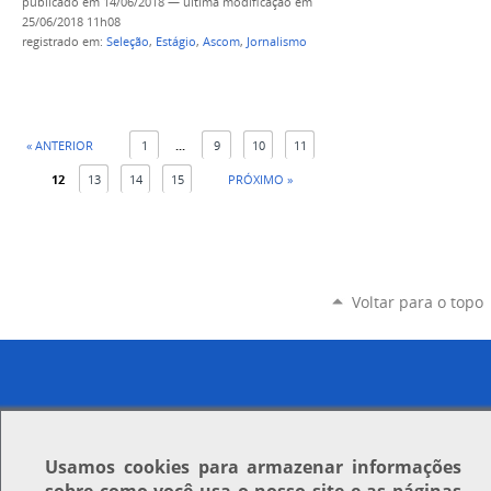
publicado
em 14/06/2018
—
última modificação
em
25/06/2018 11h08
registrado em:
Seleção
,
Estágio
,
Ascom
,
Jornalismo
« ANTERIOR
1
...
9
10
11
12
13
14
15
PRÓXIMO »
Voltar para o topo
Usamos
cookies
para armazenar informações