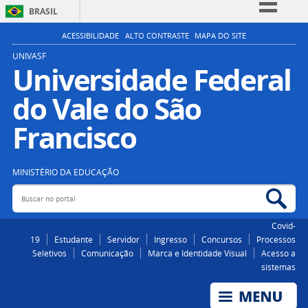
BRASIL
Simplifique!
ACESSIBILIDADE
ALTO CONTRASTE
MAPA DO SITE
Comunica BR
UNIVASF
Universidade Federal
Participe
do Vale do São
Acesso à informação
Legislação
Francisco
Canais
MINISTÉRIO DA EDUCAÇÃO
Buscar no portal
Bus
Covid-
19
Estudante
Servidor
Ingresso
Concursos
Processos
Seletivos
Comunicação
Marca e Identidade Visual
Acesso a
sistemas