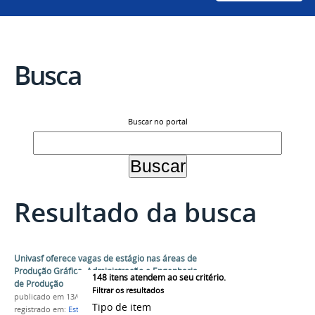
Busca
Buscar no portal
Resultado da busca
Univasf oferece vagas de estágio nas áreas de
Produção Gráfica, Administração e Engenharia
148
itens atendem ao seu critério.
de Produção
Filtrar os resultados
publicado
em 13/06/2018
Tipo de item
registrado em:
Estágio
,
PROPLADI
,
Seleção