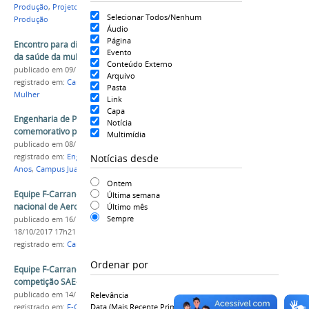
Produção
,
Projeto de Extensão
,
Tempos de
Selecionar Todos/Nenhum
Produção
Áudio
Página
Encontro para discutir prevenção e segurança
Evento
da saúde da mulher começa hoje (9) na Univasf
Conteúdo Externo
publicado
em 09/10/2018
Arquivo
registrado em:
Campus Juazeiro
,
Evento
,
Saúde da
Pasta
Mulher
Link
Capa
Engenharia de Produção realiza evento
Notícia
comemorativo pelos 15 anos do curso
Multimídia
publicado
em 08/11/2019
Notícias desde
registrado em:
Engenharia de Produção
,
CPROD
,
15
Anos
,
Campus Juazeiro
Ontem
Equipe F-Carranca participará de competição
Última semana
nacional de AeroDesign
Último mês
Sempre
publicado
em 16/10/2017
—
última modificação
em
18/10/2017 17h21
registrado em:
Campus Juazeiro
,
F-Carranca
Ordenar por
Equipe F-Carranca participou da 19ª edição da
competição SAE-Brasil Aero Design
publicado
em 14/11/2017
Relevância
Data (mais Recente Primeiro)
registrado em:
F-Carranca
,
Engenharias
,
Projeto de