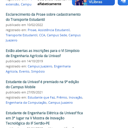
alfabeticamente
extensão
,
Campus Juazeiro
Esclarecimento da Proae sobre cadastramento
do Transporte Estudantil
publicado
em 10/02/2022
registrado em:
Proae
,
Assistência Estudantil
,
Transporte Estudantil
,
CCA
,
Campus Sede
,
Campus
Juazeiro
Estão abertas as inscrições para o VI Simpósio
de Engenharia Agrícola da Univasf
publicado
em 14/10/2019
registrado em:
Campus Juazeiro
,
Engenharia
Agrícola
,
Evento
,
Simpósio
Estudante da Univasf é premiado na 9ª edição
do Campus Mobile
publicado
em 27/05/2021
registrado em:
Estudante que Faz
,
Prêmio
,
Inovação
,
Engenharia da Computação
,
Campus Juazeiro
Estudante de Engenharia Elétrica da Univasf fica
em 3º lugar na V Mostra de Inovação
Tecnológica do IF Sertão-PE