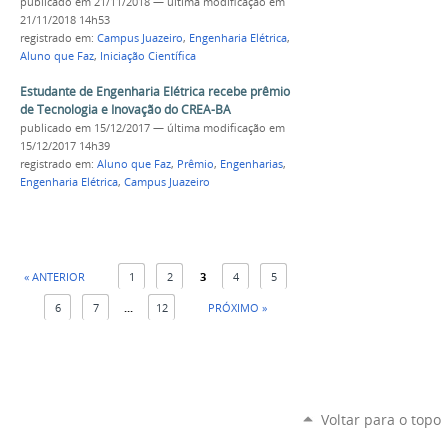
publicado
em 21/11/2018
—
última modificação
em
21/11/2018 14h53
registrado em:
Campus Juazeiro
,
Engenharia Elétrica
,
Aluno que Faz
,
Iniciação Científica
Estudante de Engenharia Elétrica recebe prêmio
de Tecnologia e Inovação do CREA-BA
publicado
em 15/12/2017
—
última modificação
em
15/12/2017 14h39
registrado em:
Aluno que Faz
,
Prêmio
,
Engenharias
,
Engenharia Elétrica
,
Campus Juazeiro
« ANTERIOR
1
2
3
4
5
6
7
...
12
PRÓXIMO »
Voltar para o topo