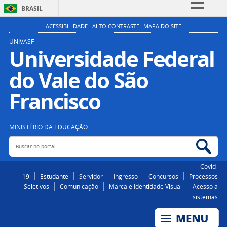
BRASIL
Simplifique!
ACESSIBILIDADE
ALTO CONTRASTE
MAPA DO SITE
Comunica BR
UNIVASF
Universidade Federal
Participe
do Vale do São
Acesso à informação
Legislação
Francisco
Canais
MINISTÉRIO DA EDUCAÇÃO
Buscar no portal
Bus
Covid-
19
Estudante
Servidor
Ingresso
Concursos
Processos
Seletivos
Comunicação
Marca e Identidade Visual
Acesso a
sistemas