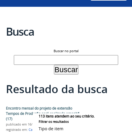
Busca
Buscar no portal
Resultado da busca
Encontro mensal do projeto de extensão
Tempos de Produção será realizado amanhã
113
itens atendem ao seu critério.
(17)
Filtrar os resultados
publicado
em 16/12/2019
Tipo de item
registrado em:
Campus Juazeiro
,
Engenharia de