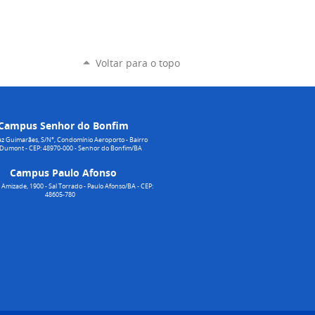
Voltar para o topo
Campus Senhor do Bonfim
z Guimarães, S/N°, Condomínio Aeroporto - Bairro
 Dumont - CEP: 48970-000 - Senhor do Bonfim/BA
Campus Paulo Afonso
Amizade, 1900 - Sal Torrado - Paulo Afonso/BA - CEP:
48605-780