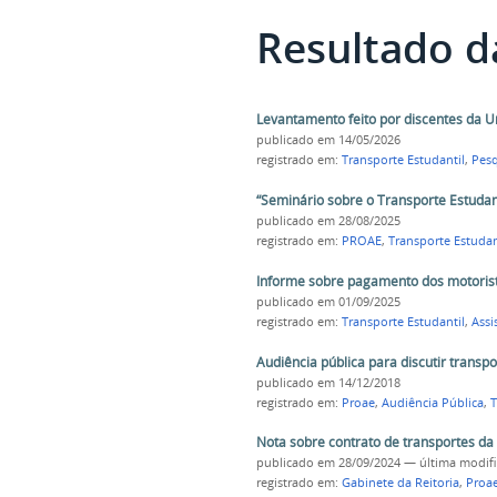
Resultado d
Levantamento feito por discentes da Un
publicado
em 14/05/2026
registrado em:
Transporte Estudantil
,
Pesq
“Seminário sobre o Transporte Estudant
publicado
em 28/08/2025
registrado em:
PROAE
,
Transporte Estudan
Informe sobre pagamento dos motorist
publicado
em 01/09/2025
registrado em:
Transporte Estudantil
,
Assi
Audiência pública para discutir transp
publicado
em 14/12/2018
registrado em:
Proae
,
Audiência Pública
,
T
Nota sobre contrato de transportes da
publicado
em 28/09/2024
—
última modif
registrado em:
Gabinete da Reitoria
,
Proa