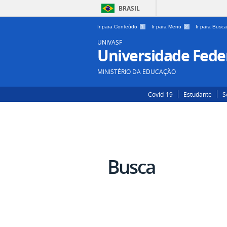
BRASIL
Ir para Conteúdo
1
Ir para Menu
2
Ir para Busc
UNIVASF
Universidade Feder
MINISTÉRIO DA EDUCAÇÃO
Covid-19
Estudante
S
Busca