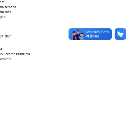
tem
ima semana
imo mês
pre
ar por
ia
is Recente Primeiro)
camente