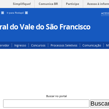
Simplifique!
Comunica BR
Participe
Acesso à infor
a
3
Ir para Rodapé
4
ACESS
al do Vale do São Francisco
ervidor
Ingresso
Concursos
Processos Seletivos
Comunicação
Ma
Buscar no portal