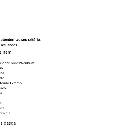
 atendem ao seu critério.
s resultados
e item
ecionar Todos/Nenhum
io
ina
nto
teúdo Externo
uivo
ta
k
a
cia
timídia
as desde