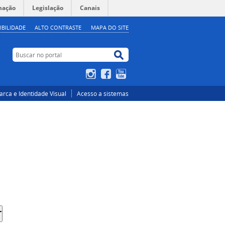
mação
Legislação
Canais
IBILIDADE
ALTO CONTRASTE
MAPA DO SITE
Buscar no portal
Buscar no portal
Instagram
Facebook
YouTube
rca e Identidade Visual
Acesso a sistemas