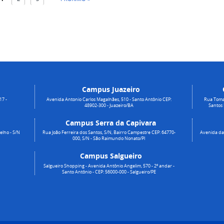
Campus Juazeiro
17 -
Avenida Antonio Carlos Magalhães, 510 - Santo Antônio CEP:
Rua Toma
48902-300 - Juazeiro/BA
Santos
Campus Serra da Capivara
elho - S/N
Rua João Ferreira dos Santos, S/N, Bairro Campestre CEP: 64770-
Avenida da 
000, S/N - São Raimundo Nonato/PI
Campus Salgueiro
Salgueiro Shopping - Avenida Antônio Angelim, 570 - 2º andar -
Santo Antônio - CEP: 56000-000 - Salgueiro/PE