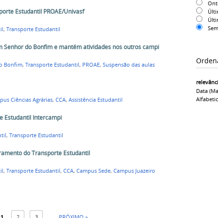
On
orte Estudantil PROAE/Univasf
Últ
Últ
Sem
il
,
Transporte Estudantil
em Senhor do Bonfim e mantém atividades nos outros campi
Orden
o Bonfim
,
Transporte Estudantil
,
PROAE
,
Suspensão das aulas
relevânc
Data (ma
Alfabeti
us Ciências Agrárias
,
CCA
,
Assistência Estudantil
 Estudantil Intercampi
til
,
Transporte Estudantil
ramento do Transporte Estudantil
il
,
Transporte Estudantil
,
CCA
,
Campus Sede
,
Campus Juazeiro
1
2
3
PRÓXIMO »