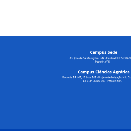
Campus Sede
Av. José de Sá Maniçoba, S/N - Centro CEP: 56304-9
Petrolina/PE
Campus Ciências Agrárias
Rodovia BR 407, 12 Lote 543 - Projeto de Irrigação Nilo Co
C1 CEP: 56300-000 - Petrolina/PE