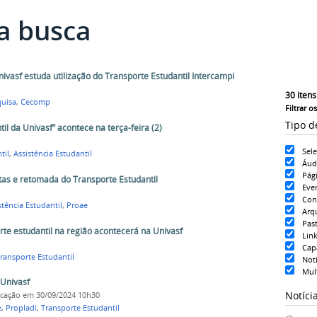
a busca
ivasf estuda utilização do Transporte Estudantil Intercampi
30
itens
uisa
,
Cecomp
Filtrar o
Tipo d
il da Univasf” acontece na terça-feira (2)
Sel
til
,
Assistência Estudantil
Áud
Pág
as e retomada do Transporte Estudantil
Eve
Con
stência Estudantil
,
Proae
Arq
Pas
orte estudantil na região acontecerá na Univasf
Lin
Cap
ransporte Estudantil
Notí
Mul
 Univasf
Notíci
icação
em 30/09/2024 10h30
e
,
Propladi
,
Transporte Estudantil