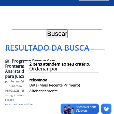
RESULTADO DA BUSCA
Programa Parque Sem
2
itens atendem ao seu critério.
Fronteiras realiza seleção para
Ordenar por
Analista de Inovação com vaga
para Juazeiro
relevância
por
Renata Cristina de Sá Barreto Freitas
Data (mais Recente Primeiro)
—
publicado
01/09/2025
—
última modificação
Alfabeticamente
01/09/2025 18h18
— registrado em:
Agrolabs
,
FruiTech
,
Inovação
,
Facape
Localizado em
Notícias