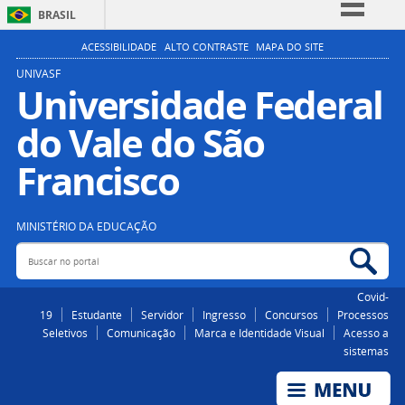
BRASIL
Simplifique!
ACESSIBILIDADE
ALTO CONTRASTE
MAPA DO SITE
Comunica BR
UNIVASF
Universidade Federal
Participe
do Vale do São
Acesso à informação
Legislação
Francisco
Canais
MINISTÉRIO DA EDUCAÇÃO
Buscar no portal
Bus
Covid-
19
Estudante
Servidor
Ingresso
Concursos
Processos
Seletivos
Comunicação
Marca e Identidade Visual
Acesso a
sistemas