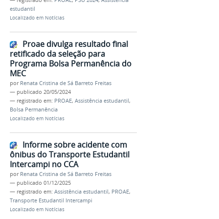
— registrado em:
PROAE
,
PSU 2024
,
Assistência
estudantil
Localizado em
Notícias
Proae divulga resultado final
retificado da seleção para
Programa Bolsa Permanência do
MEC
por
Renata Cristina de Sá Barreto Freitas
—
publicado
20/05/2024
— registrado em:
PROAE
,
Assistência estudantil
,
Bolsa Permanência
Localizado em
Notícias
Informe sobre acidente com
ônibus do Transporte Estudantil
Intercampi no CCA
por
Renata Cristina de Sá Barreto Freitas
—
publicado
01/12/2025
— registrado em:
Assistência estudantil
,
PROAE
,
Transporte Estudantil Intercampi
Localizado em
Notícias