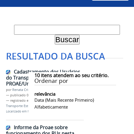
RESULTADO DA BUSCA
Cadastramento dos Usuários
10
itens atendem ao seu critério.
do Transporte Estudantil
Ordenar por
PROAE/Univasf
por
Renata Cristina de Sá Barreto Freitas
relevância
—
publicado
08/02/2022
Data (mais Recente Primeiro)
— registrado em:
Proae
,
Assistência estudantil
,
Transporte Estudantil
Alfabeticamente
Localizado em
Notícias
Informe da Proae sobre
funcionamento dos RUs nesta