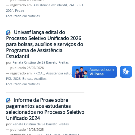
— registrado em:
Assistência estudantil
,
PAE
,
PSU
2024
,
Proae
Localizado em
Notícias
Univasf lança edital do
Processo Seletivo Unificado 2026
para bolsas, auxílios e serviços do
Programa de Assistência
Estudantil
por
Renata Cristina de Sá Barreto Freitas
—
publicado
23/07/2026
— registrado em:
PROAE
,
Assistência estudantil
,
PSU 2026
,
Bolsas
,
Auxílios
Localizado em
Notícias
Informe da Proae sobre
pagamentos aos estudantes
selecionados no Processo Seletivo
Unificado 2024
por
Renata Cristina de Sá Barreto Freitas
—
publicado
19/03/2025