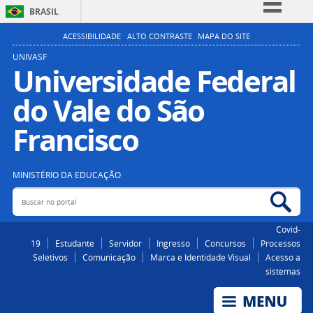
BRASIL
Simplifique!
ACESSIBILIDADE
ALTO CONTRASTE
MAPA DO SITE
Comunica BR
UNIVASF
Universidade Federal
Participe
do Vale do São
Acesso à informação
Legislação
Francisco
Canais
MINISTÉRIO DA EDUCAÇÃO
Buscar no portal
Bus
Covid-
19
Estudante
Servidor
Ingresso
Concursos
Processos
Seletivos
Comunicação
Marca e Identidade Visual
Acesso a
sistemas