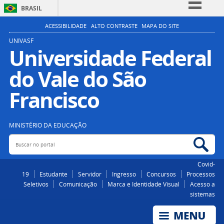
BRASIL
Simplifique!
ACESSIBILIDADE
ALTO CONTRASTE
MAPA DO SITE
Comunica BR
UNIVASF
Universidade Federal
Participe
do Vale do São
Acesso à informação
Legislação
Francisco
Canais
MINISTÉRIO DA EDUCAÇÃO
Buscar no portal
Bus
Covid-
19
Estudante
Servidor
Ingresso
Concursos
Processos
Seletivos
Comunicação
Marca e Identidade Visual
Acesso a
sistemas