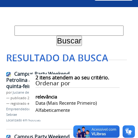
RESULTADO DA BUSCA
Campus Party Weekend
2
itens atendem ao seu critério.
Petrolina acontece a partir desta
Ordenar por
quinta-feira (28) na Univasf
por
Juciane de Jesus Aleixo
relevância
—
publicado
26/10/2021
Data (mais Recente Primeiro)
— registrado em:
NIT
,
Tecnologia
,
Inovação
,
Empreendedorismo
Alfabeticamente
,
Campus Party
,
Maratona
,
Sebrae
Localizado em
Notícias
Campus Party Weekend