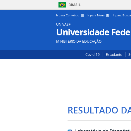
BRASIL
Ir para Conteúdo
1
Ir para Menu
2
Ir para Busc
UNIVASF
Universidade Feder
MINISTÉRIO DA EDUCAÇÃO
Covid-19
Estudante
S
RESULTADO D