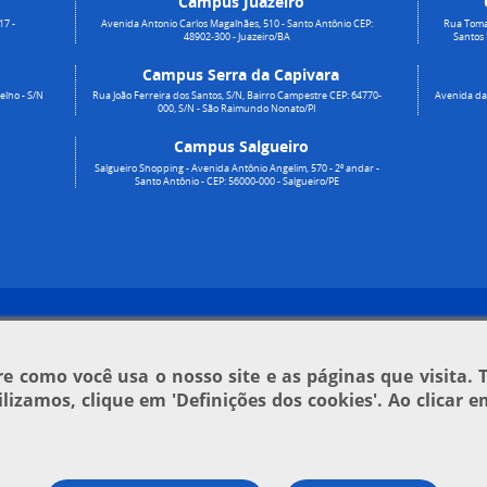
Campus Juazeiro
17 -
Avenida Antonio Carlos Magalhães, 510 - Santo Antônio CEP:
Rua Toma
48902-300 - Juazeiro/BA
Santos
Campus Serra da Capivara
elho - S/N
Rua João Ferreira dos Santos, S/N, Bairro Campestre CEP: 64770-
Avenida da 
000, S/N - São Raimundo Nonato/PI
Campus Salgueiro
Salgueiro Shopping - Avenida Antônio Angelim, 570 - 2º andar -
Santo Antônio - CEP: 56000-000 - Salgueiro/PE
 como você usa o nosso site e as páginas que visita. 
tilizamos, clique em
'Definições dos cookies'
. Ao clicar 