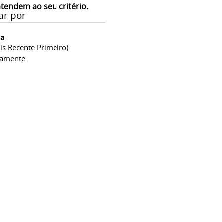
atendem ao seu critério.
ar por
ia
is Recente Primeiro)
camente