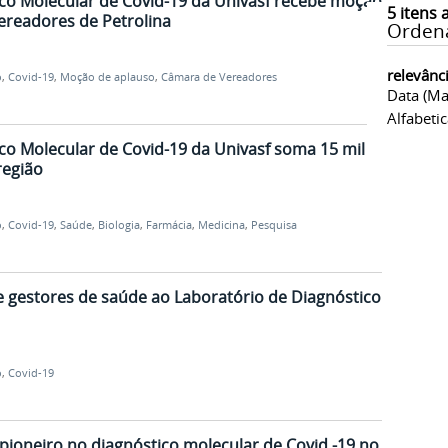
co Molecular de Covid-19 da Univasf recebe moção
5
itens 
ereadores de Petrolina
Orden
relevânc
o
,
Covid-19
,
Moção de aplauso
,
Câmara de Vereadores
Data (ma
Alfabeti
co Molecular de Covid-19 da Univasf soma 15 mil
região
o
,
Covid-19
,
Saúde
,
Biologia
,
Farmácia
,
Medicina
,
Pesquisa
e gestores de saúde ao Laboratório de Diagnóstico
o
,
Covid-19
 pioneiro no diagnóstico molecular de Covid -19 no