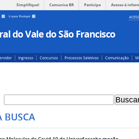
Simplifique!
Comunica BR
Participe
Acesso à infor
a
3
Ir para Rodapé
4
ACESS
al do Vale do São Francisco
ervidor
Ingresso
Concursos
Processos Seletivos
Comunicação
Ma
A BUSCA