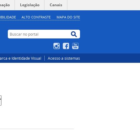
mação
Legislação
Canais
IBILIDADE
ALTO CONTRASTE
MAPA DO SITE
Buscar no portal
Buscar no portal
Instagram
Facebook
YouTube
rca e Identidade Visual
Acesso a sistemas