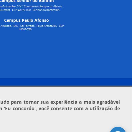
Campus Senhor do Bonfim
z Guimarães, S/N°, Condomínio Aeroporto - Bairro
 Dumont - CEP: 48970-000 - Senhor do Bonfim/BA
Campus Paulo Afonso
Amizade, 1900 - Sal Torrado - Paulo Afonso/BA - CEP:
48605-780
Tudo para tornar sua experiência a mais agradável
em
'Eu concordo'
, você consente com a utilização de