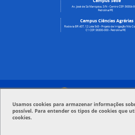
Campus Sede
Av. José de Sá Maniçoba, S/N - Centro CEP: 56304-9
Petrolina/PE
Campus Ciências Agrárias
Rodovia BR 407, 12 Lote 543 - Projeto de Irrigação Nilo Co
C1 CEP: 56300-000 - Petrolina/PE
Usamos
cookies
para armazenar informações sobre
possível. Para entender os tipos de cookies que u
cookies.