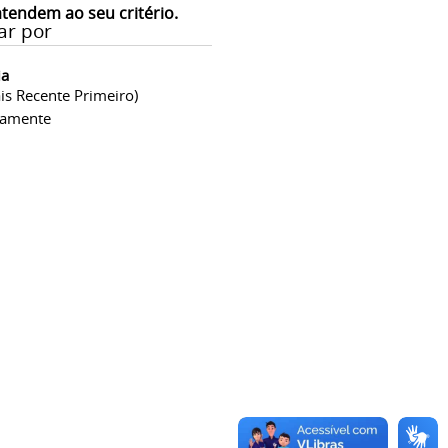
atendem ao seu critério.
ar por
ia
is Recente Primeiro)
camente