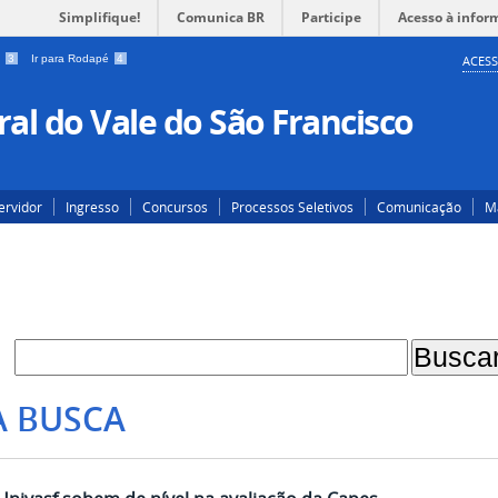
Simplifique!
Comunica BR
Participe
Acesso à infor
a
3
Ir para Rodapé
4
ACESS
al do Vale do São Francisco
ervidor
Ingresso
Concursos
Processos Seletivos
Comunicação
Ma
A BUSCA