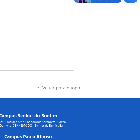
Voltar para o topo
Campus Senhor do Bonfim
z Guimarães, S/N°, Condomínio Aeroporto - Bairro
 Dumont - CEP: 48970-000 - Senhor do Bonfim/BA
Campus Paulo Afonso