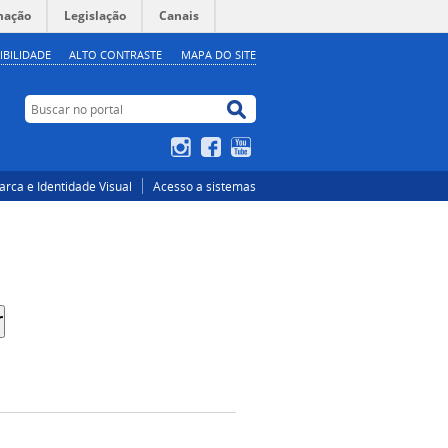
mação
Legislação
Canais
IBILIDADE
ALTO CONTRASTE
MAPA DO SITE
Buscar no portal
Buscar no portal
Instagram
Facebook
YouTube
rca e Identidade Visual
Acesso a sistemas