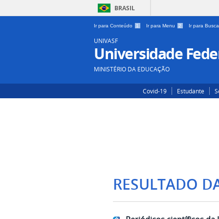
BRASIL
Ir para Conteúdo
1
Ir para Menu
2
Ir para Busc
UNIVASF
Universidade Feder
MINISTÉRIO DA EDUCAÇÃO
Covid-19
Estudante
S
RESULTADO D