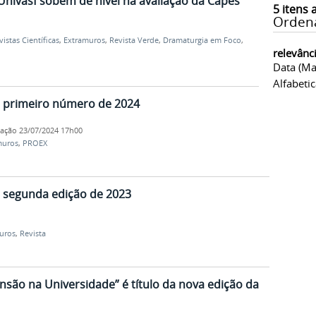
 Univasf sobem de nível na avaliação da Capes
5
itens 
Orden
vistas Científicas
,
Extramuros
,
Revista Verde
,
Dramaturgia em Foco
,
relevânc
Data (ma
Alfabeti
a primeiro número de 2024
cação
23/07/2024 17h00
muros
,
PROEX
a segunda edição de 2023
uros
,
Revista
nsão na Universidade” é título da nova edição da