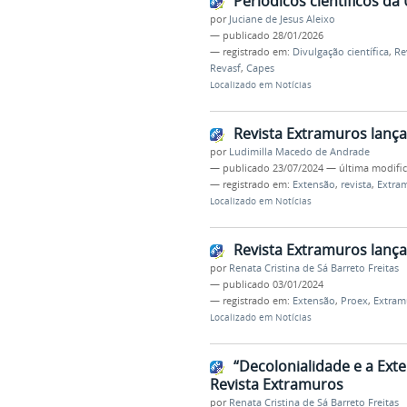
Periódicos científicos da
por
Juciane de Jesus Aleixo
—
publicado
28/01/2026
— registrado em:
Divulgação científica
,
Re
Revasf
,
Capes
Localizado em
Notícias
Revista Extramuros lanç
por
Ludimilla Macedo de Andrade
—
publicado
23/07/2024
—
última modifi
— registrado em:
Extensão
,
revista
,
Extra
Localizado em
Notícias
Revista Extramuros lanç
por
Renata Cristina de Sá Barreto Freitas
—
publicado
03/01/2024
— registrado em:
Extensão
,
Proex
,
Extram
Localizado em
Notícias
“Decolonialidade e a Exte
Revista Extramuros
por
Renata Cristina de Sá Barreto Freitas