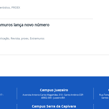
eriódico
,
PROEX
ramuros lança novo número
licação
,
Revista
,
proex
,
Extramuros
Campus Juazeiro
17 -
Avenida Antonio Carlos Magalhães, 510 - Santo Antônio CEP:
Rua Toma
48902-300 - Juazeiro/BA
Santos
Campus Serra da Capivara