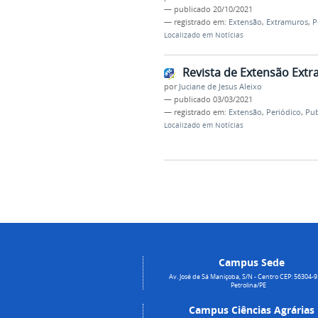
—
publicado
20/10/2021
— registrado em:
Extensão
,
Extramuros
,
P
Localizado em
Notícias
Revista de Extensão Ext
por
Juciane de Jesus Aleixo
—
publicado
03/03/2021
— registrado em:
Extensão
,
Periódico
,
Pub
Localizado em
Notícias
Campus Sede
Av. José de Sá Maniçoba, S/N - Centro CEP: 56304-9
Petrolina/PE
Campus Ciências Agrárias