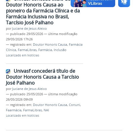
Doutor Honoris Causa ao
pioneiro da Farmácia Clínica e da
Farmácia Inclusiva no Brasil,
Tarcísio José Palhano
por
Juciane de Jesus Aleixo
—
publicado
29/05/2026
—
última modificação
29/05/2026 17h26
— registrado em:
Doutor Honoris Causa
,
Farmácia
Clínica
,
FarmaLibras
,
Farmácia
,
Inclusão
Localizado em
Notícias
Univasf concederá título de
Doutor Honoris Causa a Tarcísio
José Palhano
por
Juciane de Jesus Aleixo
—
publicado
25/05/2026
—
última modificação
26/05/2026 09h09
— registrado em:
Doutor Honoris Causa
,
Conuni
,
Faarmácia
,
FarmaLibras
,
NAI
Localizado em
Notícias