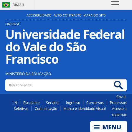
BRASIL
Simplifique!
ACESSIBILIDADE
ALTO CONTRASTE
MAPA DO SITE
Comunica BR
UNIVASF
Universidade Federal
Participe
do Vale do São
Acesso à informação
Legislação
Francisco
Canais
MINISTÉRIO DA EDUCAÇÃO
Buscar no portal
Bus
Covid-
19
Estudante
Servidor
Ingresso
Concursos
Processos
Seletivos
Comunicação
Marca e Identidade Visual
Acesso a
sistemas