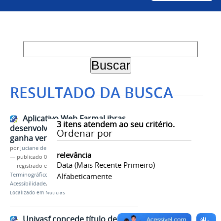
RESULTADO DA BUSCA
Aplicativo Web FarmaLibras
3
itens atendem ao seu critério.
desenvolvido pela Univasf e CFF
Ordenar por
ganha versão para celulares
por
Juciane de Jesus Aleixo
relevância
—
publicado
06/07/2026
Data (mais Recente Primeiro)
— registrado em:
FarmaLibras
,
Vocabulário
Terminográfico Farmacêutico Bilíngue
Alfabeticamente
,
Acessibilidade
,
Farmácia
Localizado em
Notícias
Univasf concede título de