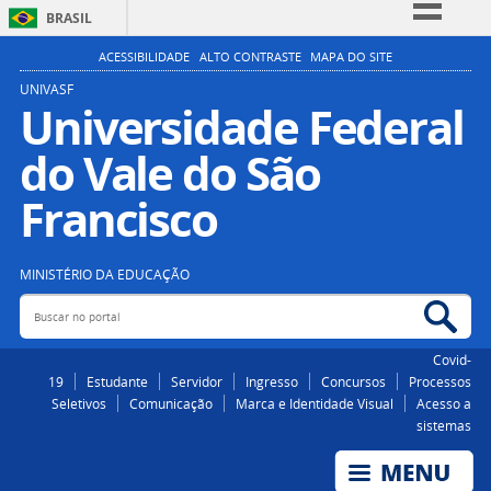
BRASIL
Simplifique!
ACESSIBILIDADE
ALTO CONTRASTE
MAPA DO SITE
Comunica BR
UNIVASF
Universidade Federal
Participe
do Vale do São
Acesso à informação
Legislação
Francisco
Canais
MINISTÉRIO DA EDUCAÇÃO
Buscar no portal
Bus
Covid-
19
Estudante
Servidor
Ingresso
Concursos
Processos
Seletivos
Comunicação
Marca e Identidade Visual
Acesso a
sistemas