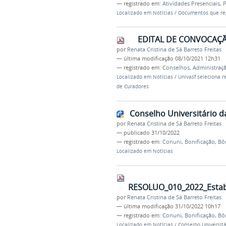
— registrado em:
Atividades Presenciais
,
P
Localizado em
Notícias
/
Documentos que reg
EDITAL DE CONVOCAÇ
por
Renata Cristina de Sá Barreto Freitas
—
última modificação
08/10/2021 12h31
— registrado em:
Conselhos
,
Administraçã
Localizado em
Notícias
/
Univasf seleciona 
de Curadores
Conselho Universitário d
por
Renata Cristina de Sá Barreto Freitas
—
publicado
31/10/2022
— registrado em:
Conuni
,
Bonificação
,
Bô
Localizado em
Notícias
RESOLUO_010_2022_Estab
por
Renata Cristina de Sá Barreto Freitas
—
última modificação
31/10/2022 10h17
— registrado em:
Conuni
,
Bonificação
,
Bô
Localizado em
Notícias
/
Conselho Universitá