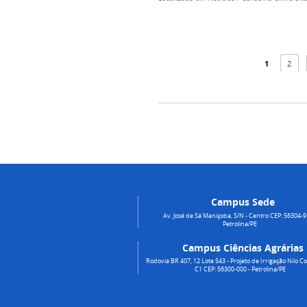
1
2
Campus Sede
Av. José de Sá Maniçoba, S/N - Centro CEP: 56304-9
Petrolina/PE
Campus Ciências Agrárias
Rodovia BR 407, 12 Lote 543 - Projeto de Irrigação Nilo Co
C1 CEP: 56300-000 - Petrolina/PE