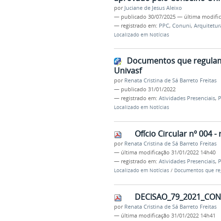
por
Juciane de Jesus Aleixo
—
publicado
30/07/2025
—
última modifi
— registrado em:
PPC
,
Conuni
,
Arquitetu
Localizado em
Notícias
Documentos que regulame
Univasf
por
Renata Cristina de Sá Barreto Freitas
—
publicado
31/01/2022
— registrado em:
Atividades Presenciais
,
P
Localizado em
Notícias
Ofício Circular nº 004 
por
Renata Cristina de Sá Barreto Freitas
—
última modificação
31/01/2022 14h40
— registrado em:
Atividades Presenciais
,
P
Localizado em
Notícias
/
Documentos que reg
DECISAO_79_2021_CON
por
Renata Cristina de Sá Barreto Freitas
—
última modificação
31/01/2022 14h41