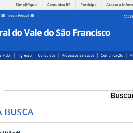
Simplifique!
Comunica BR
Participe
Acesso à infor
a
3
Ir para Rodapé
4
ACESS
al do Vale do São Francisco
ervidor
Ingresso
Concursos
Processos Seletivos
Comunicação
Ma
A BUSCA