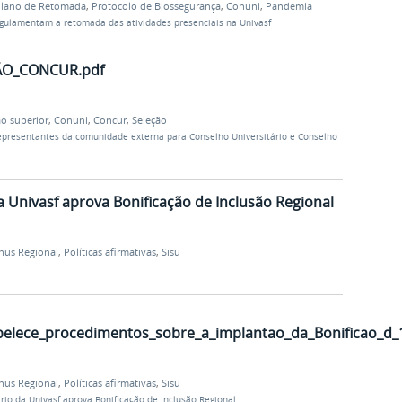
lano de Retomada
,
Protocolo de Biossegurança
,
Conuni
,
Pandemia
ulamentam a retomada das atividades presenciais na Univasf
ÃO_CONCUR.pdf
o superior
,
Conuni
,
Concur
,
Seleção
representantes da comunidade externa para Conselho Universitário e Conselho
a Univasf aprova Bonificação de Inclusão Regional
nus Regional
,
Políticas afirmativas
,
Sisu
elece_procedimentos_sobre_a_implantao_da_Bonificao_d_1
nus Regional
,
Políticas afirmativas
,
Sisu
rio da Univasf aprova Bonificação de Inclusão Regional