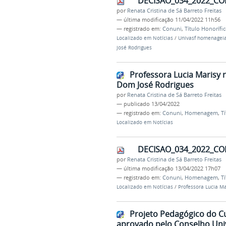
DECISAO_034_2022_CO
por
Renata Cristina de Sá Barreto Freitas
—
última modificação
11/04/2022 11h56
— registrado em:
Conuni
,
Título Honorífi
Localizado em
Notícias
/
Univasf homenageia
José Rodrigues
Professora Lucia Marisy 
Dom José Rodrigues
por
Renata Cristina de Sá Barreto Freitas
—
publicado
13/04/2022
— registrado em:
Conuni
,
Homenagem
,
Tí
Localizado em
Notícias
DECISAO_034_2022_CO
por
Renata Cristina de Sá Barreto Freitas
—
última modificação
13/04/2022 17h07
— registrado em:
Conuni
,
Homenagem
,
Tí
Localizado em
Notícias
/
Professora Lucia Ma
Projeto Pedagógico do Cu
aprovado pelo Conselho Univ