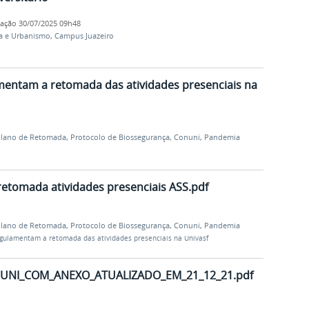
cação
30/07/2025 09h48
ra e Urbanismo
,
Campus Juazeiro
ntam a retomada das atividades presenciais na
lano de Retomada
,
Protocolo de Biossegurança
,
Conuni
,
Pandemia
- retomada atividades presenciais ASS.pdf
lano de Retomada
,
Protocolo de Biossegurança
,
Conuni
,
Pandemia
ulamentam a retomada das atividades presenciais na Univasf
UNI_COM_ANEXO_ATUALIZADO_EM_21_12_21.pdf