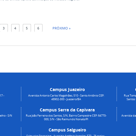
3
4
5
6
PRÓXIMO »
Campus Juazeiro
17 -
Avenida Antonio Carlos Magalhães, 510 - Santo Antônio CEP:
Rua Toma
48902-300 - Juazeiro/BA
Santos
Campus Serra da Capivara
elho - S/N
Rua João Ferreira dos Santos, S/N, Bairro Campestre CEP: 64770-
Avenida da 
000, S/N - São Raimundo Nonato/PI
Campus Salgueiro
Salgueiro Shopping - Avenida Antônio Angelim, 570 - 2º andar -