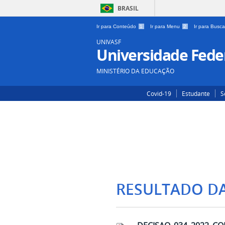
BRASIL
Ir para Conteúdo
1
Ir para Menu
2
Ir para Busc
UNIVASF
Universidade Feder
MINISTÉRIO DA EDUCAÇÃO
Covid-19
Estudante
S
RESULTADO D