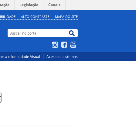
mação
Legislação
Canais
IBILIDADE
ALTO CONTRASTE
MAPA DO SITE
Buscar no portal
Buscar no portal
Instagram
Facebook
YouTube
rca e Identidade Visual
Acesso a sistemas