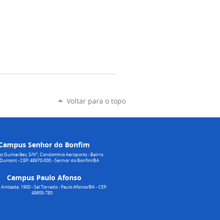
Voltar para o topo
Campus Senhor do Bonfim
z Guimarães, S/N°, Condomínio Aeroporto - Bairro
 Dumont - CEP: 48970-000 - Senhor do Bonfim/BA
Campus Paulo Afonso
Amizade, 1900 - Sal Torrado - Paulo Afonso/BA - CEP:
48605-780