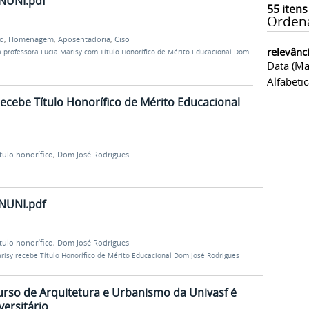
NUNI.pdf
55
itens
Orden
co
,
Homenagem
,
Aposentadoria
,
Ciso
relevânc
 professora Lucia Marisy com Título Honorífico de Mérito Educacional Dom
Data (ma
Alfabeti
recebe Título Honorífico de Mérito Educacional
tulo honorífico
,
Dom José Rodrigues
NUNI.pdf
tulo honorífico
,
Dom José Rodrigues
risy recebe Título Honorífico de Mérito Educacional Dom José Rodrigues
rso de Arquitetura e Urbanismo da Univasf é
ersitário