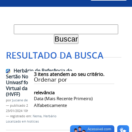
RESULTADO DA BUSCA
Herbário de Referência do
3
itens atendem ao seu critério.
Sertão Nordestino (HRSN) da
Ordenar por
Univasf foi incluído ao Herbário
Virtual da Flora e dos Fungos
relevância
(HVFF)
Data (mais Recente Primeiro)
por
Juciane de Jesus Aleixo
Alfabeticamente
—
publicado
23/01/2024
—
última modificação
23/01/2024 10h45
— registrado em:
Nema
,
Herbário
Localizado em
Notícias