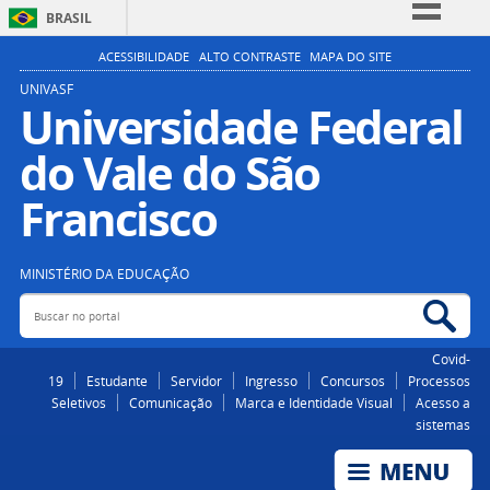
BRASIL
Simplifique!
ACESSIBILIDADE
ALTO CONTRASTE
MAPA DO SITE
Comunica BR
UNIVASF
Universidade Federal
Participe
do Vale do São
Acesso à informação
Legislação
Francisco
Canais
MINISTÉRIO DA EDUCAÇÃO
Buscar no portal
Bus
Covid-
19
Estudante
Servidor
Ingresso
Concursos
Processos
Seletivos
Comunicação
Marca e Identidade Visual
Acesso a
sistemas