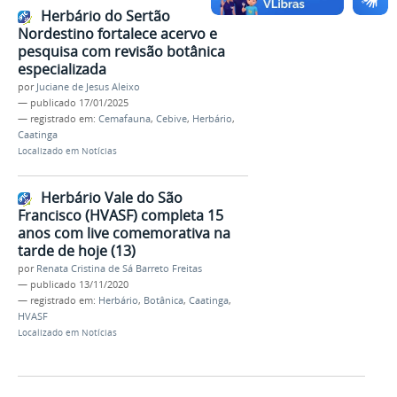
Herbário do Sertão
Nordestino fortalece acervo e
pesquisa com revisão botânica
especializada
por
Juciane de Jesus Aleixo
—
publicado
17/01/2025
— registrado em:
Cemafauna
,
Cebive
,
Herbário
,
Caatinga
Localizado em
Notícias
Herbário Vale do São
Francisco (HVASF) completa 15
anos com live comemorativa na
tarde de hoje (13)
por
Renata Cristina de Sá Barreto Freitas
—
publicado
13/11/2020
— registrado em:
Herbário
,
Botânica
,
Caatinga
,
HVASF
Localizado em
Notícias