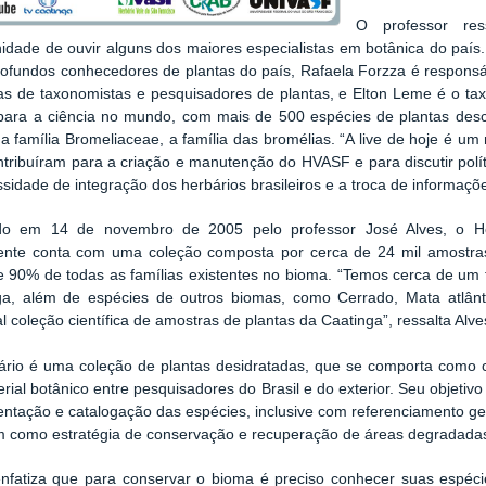
O professor re
idade de ouvir alguns dos maiores especialistas em botânica do país
ofundos conhecedores de plantas do país, Rafaela Forzza é responsáv
as de taxonomistas e pesquisadores de plantas, e Elton Leme é o tax
para a ciência no mundo, com mais de 500 espécies de plantas descri
 na família Bromeliaceae, a família das bromélias. “A live de hoje 
tribuíram para a criação e manutenção do HVASF e para discutir polít
sidade de integração dos herbários brasileiros e a troca de informaçõe
o em 14 de novembro de 2005 pelo professor José Alves, o He
ente conta com uma coleção composta por cerca de 24 mil amostras
e 90% de todas as famílias existentes no bioma. “Temos cerca de um 
ga, além de espécies de outros biomas, como Cerrado, Mata atlân
al coleção científica de amostras de plantas da Caatinga”, ressalta Alve
ário é uma coleção de plantas desidratadas, que se comporta como c
rial botânico entre pesquisadores do Brasil e do exterior. Seu objetivo
tação e catalogação das espécies, inclusive com referenciamento geo
 como estratégia de conservação e recuperação de áreas degradada
enfatiza que para conservar o bioma é preciso conhecer suas espéci