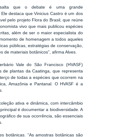
ssalta que o debate é uma grande
. Ele destaca que Vinicius Castro é um dos
el pelo projeto Flora do Brasil, que reúne
onomista vivo que mais publicou espécies
tas, além de ser o maior especialista do
é um momento de homenagem a todos aqueles
icas públicas, estratégias de conservação,
s de materiais botânicos”, afirma Alves.
rbário Vale do São Francisco (HVASF)
 de plantas da Caatinga, que representa
terço de todas a espécies que ocorrem na
tica, Amazônia e Pantanal. O HVASF é a
s.
oleção ativa e dinâmica, com intercâmbio
 principal é documentar a biodiversidade. A
gráfico de sua ocorrência, são essenciais
s.
es botânicas. “As amostras botânicas são