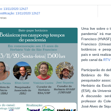
do
:
13/11/2020 12h27
modificação
:
13/11/2020 12h27
eitas
Uma live sobre o
pandemia” irá ma
Francisco (HVASF)
Francisco (Univas
botânicos e pesq
país e será realiza
pelo canal da
RTV 
Participarão do de
Botânico do Rio
pesquisador assoc
Herbário da Escol
(ESA), da Universi
A discussão se
professor do Cole
José Alves de Sique