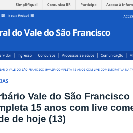
Simplifique!
Comunica BR
Participe
Acesso à infor
a
3
Ir para Rodapé
4
ACESS
al do Vale do São Francisco
ervidor
Ingresso
Concursos
Processos Seletivos
Comunicação
Ma
BÁRIO VALE DO SÃO FRANCISCO (HVASF) COMPLETA 15 ANOS COM LIVE COMEMORATIVA NA TA
IAS
rbário Vale do São Francisco
mpleta 15 anos com live com
de de hoje (13)