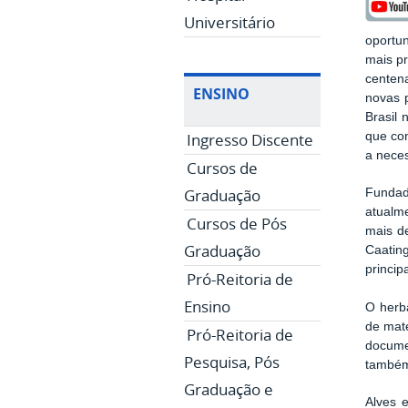
Universitário
oportun
mais pr
centen
ENSINO
novas 
Brasil
Ingresso Discente
que con
a neces
Cursos de
Graduação
Fundad
atualm
Cursos de Pós
mais d
Graduação
Caatin
princip
Pró-Reitoria de
Ensino
O herb
de mate
Pró-Reitoria de
documen
Pesquisa, Pós
também
Graduação e
Alves 