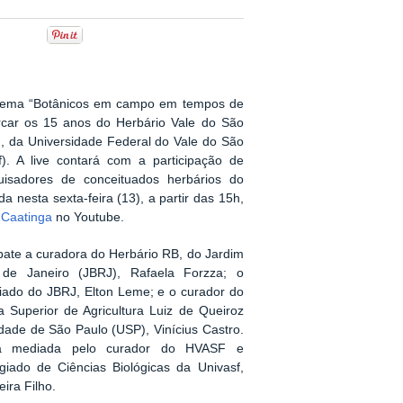
 tema “Botânicos em campo em tempos de
rcar os 15 anos do Herbário Vale do São
, da Universidade Federal do Vale do São
f). A live contará com a participação de
uisadores de conceituados herbários do
da nesta sexta-feira (13), a partir das 15h,
Caatinga
no Youtube.
bate a curadora do Herbário RB, do Jardim
 de Janeiro (JBRJ), Rafaela Forzza; o
iado do JBRJ, Elton Leme; e o curador do
a Superior de Agricultura Luiz de Queiroz
dade de São Paulo (USP), Vinícius Castro.
rá mediada pelo curador do HVASF e
giado de Ciências Biológicas da Univasf,
ira Filho.