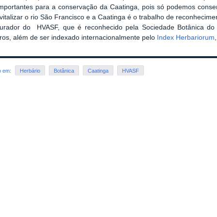
importantes para a conservação da Caatinga, pois só podemos conse
vitalizar o rio São Francisco e a Caatinga é o trabalho de reconhecimen
curador do HVASF, que é reconhecido pela Sociedade Botânica do B
iros, além de ser indexado internacionalmente pelo
Index Herbariorum
o em:
Herbário
Botânica
Caatinga
HVASF