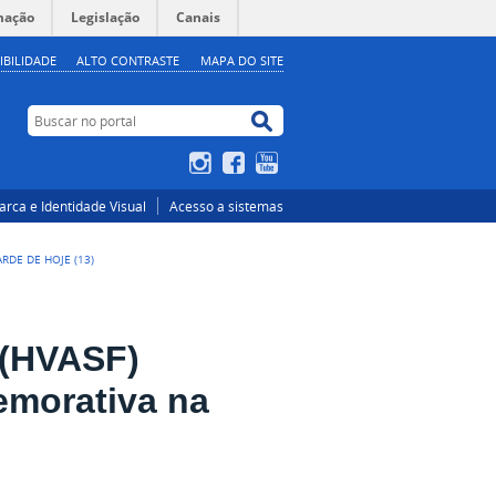
mação
Legislação
Canais
IBILIDADE
ALTO CONTRASTE
MAPA DO SITE
Buscar no portal
Buscar no portal
Instagram
Facebook
YouTube
rca e Identidade Visual
Acesso a sistemas
RDE DE HOJE (13)
 (HVASF)
emorativa na