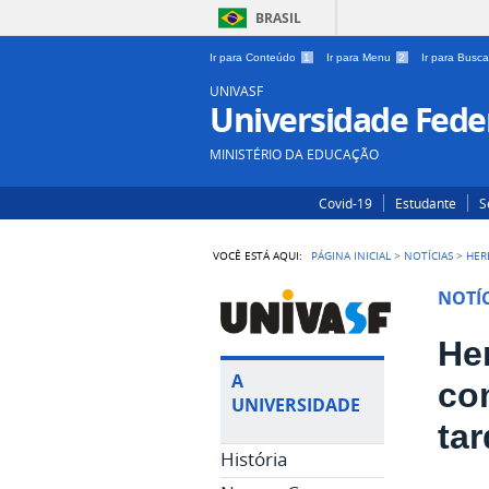
BRASIL
Ir para Conteúdo
1
Ir para Menu
2
Ir para Busc
UNIVASF
Universidade Feder
MINISTÉRIO DA EDUCAÇÃO
Covid-19
Estudante
S
VOCÊ ESTÁ AQUI:
PÁGINA INICIAL
>
NOTÍCIAS
>
HER
NOTÍC
He
A
co
UNIVERSIDADE
tar
História