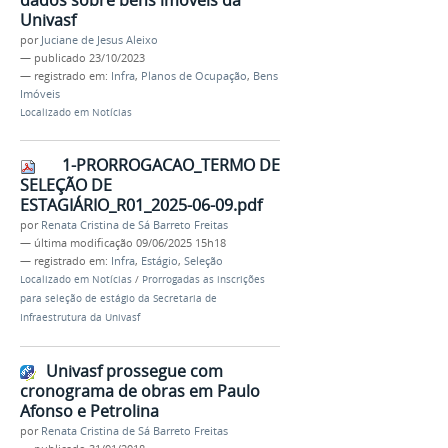
Univasf
por
Juciane de Jesus Aleixo
—
publicado
23/10/2023
— registrado em:
Infra
,
Planos de Ocupação
,
Bens
Imóveis
Localizado em
Notícias
1-PRORROGACAO_TERMO DE
SELEÇÃO DE
ESTAGIÁRIO_R01_2025-06-09.pdf
por
Renata Cristina de Sá Barreto Freitas
—
última modificação
09/06/2025 15h18
— registrado em:
Infra
,
Estágio
,
Seleção
Localizado em
Notícias
/
Prorrogadas as inscrições
para seleção de estágio da Secretaria de
Infraestrutura da Univasf
Univasf prossegue com
cronograma de obras em Paulo
Afonso e Petrolina
por
Renata Cristina de Sá Barreto Freitas