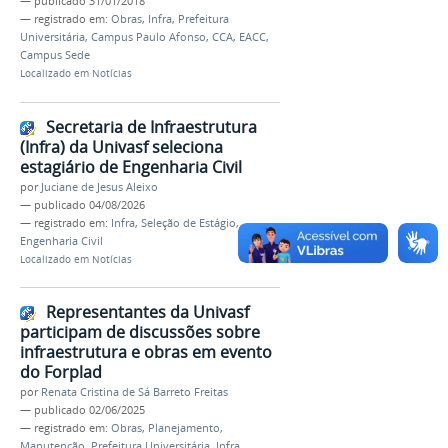
—
publicado
31/01/2018
— registrado em:
Obras
,
Infra
,
Prefeitura
Universitária
,
Campus Paulo Afonso
,
CCA
,
EACC
,
Campus Sede
Localizado em
Notícias
Secretaria de Infraestrutura
(Infra) da Univasf seleciona
estagiário de Engenharia Civil
por
Juciane de Jesus Aleixo
—
publicado
04/08/2026
— registrado em:
Infra
,
Seleção de Estágio
,
Engenharia Civil
Localizado em
Notícias
Representantes da Univasf
participam de discussões sobre
infraestrutura e obras em evento
do Forplad
por
Renata Cristina de Sá Barreto Freitas
—
publicado
02/06/2025
— registrado em:
Obras
,
Planejamento
,
Manutenção
,
Prefeitura Universitária
,
Infra