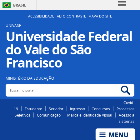
BRASIL
Simplifique!
ACESSIBILIDADE
ALTO CONTRASTE
MAPA DO SITE
Comunica BR
UNIVASF
Universidade Federal
Participe
do Vale do São
Acesso à informação
Legislação
Francisco
Canais
MINISTÉRIO DA EDUCAÇÃO
Buscar no portal
Bus
Covid-
19
Estudante
Servidor
Ingresso
Concursos
Processos
Seletivos
Comunicação
Marca e Identidade Visual
Acesso a
sistemas