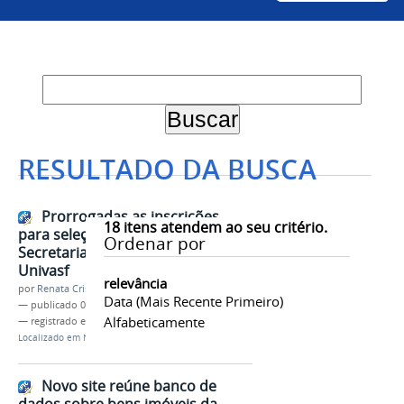
RESULTADO DA BUSCA
Prorrogadas as inscrições
18
itens atendem ao seu critério.
para seleção de estágio da
Ordenar por
Secretaria de Infraestrutura da
Univasf
relevância
por
Renata Cristina de Sá Barreto Freitas
Data (mais Recente Primeiro)
—
publicado
09/06/2025
Alfabeticamente
— registrado em:
Infra
,
Estágio
,
Seleção
Localizado em
Notícias
Novo site reúne banco de
dados sobre bens imóveis da