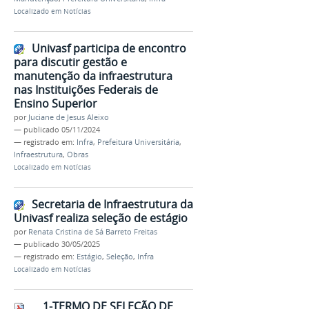
Localizado em
Notícias
Univasf participa de encontro
para discutir gestão e
manutenção da infraestrutura
nas Instituições Federais de
Ensino Superior
por
Juciane de Jesus Aleixo
—
publicado
05/11/2024
— registrado em:
Infra
,
Prefeitura Universitária
,
Infraestrutura
,
Obras
Localizado em
Notícias
Secretaria de Infraestrutura da
Univasf realiza seleção de estágio
por
Renata Cristina de Sá Barreto Freitas
—
publicado
30/05/2025
— registrado em:
Estágio
,
Seleção
,
Infra
Localizado em
Notícias
1-TERMO DE SELEÇÃO DE