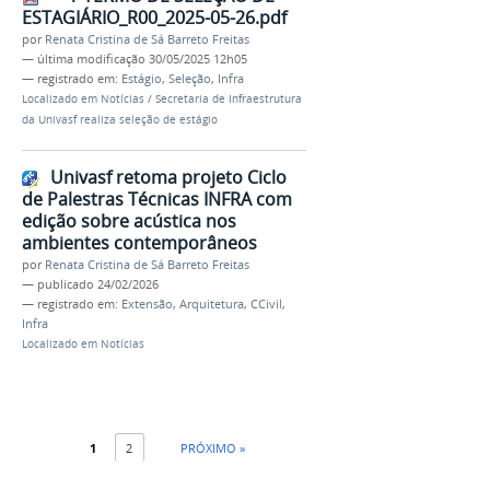
ESTAGIÁRIO_R00_2025-05-26.pdf
por
Renata Cristina de Sá Barreto Freitas
—
última modificação
30/05/2025 12h05
— registrado em:
Estágio
,
Seleção
,
Infra
Localizado em
Notícias
/
Secretaria de Infraestrutura
da Univasf realiza seleção de estágio
Univasf retoma projeto Ciclo
de Palestras Técnicas INFRA com
edição sobre acústica nos
ambientes contemporâneos
por
Renata Cristina de Sá Barreto Freitas
—
publicado
24/02/2026
— registrado em:
Extensão
,
Arquitetura
,
CCivil
,
Infra
Localizado em
Notícias
1
2
PRÓXIMO »