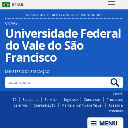
BRASIL
Simplifique!
ACESSIBILIDADE
ALTO CONTRASTE
MAPA DO SITE
Comunica BR
UNIVASF
Universidade Federal
Participe
do Vale do São
Acesso à informação
Legislação
Francisco
Canais
MINISTÉRIO DA EDUCAÇÃO
Buscar no portal
Bus
Covid-
19
Estudante
Servidor
Ingresso
Concursos
Processos
Seletivos
Comunicação
Marca e Identidade Visual
Acesso a
sistemas