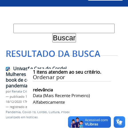
RESULTADO DA BUSCA
Univasf e Casa do Cordel
1
itens atendem ao seu critério.
Mulheres Cordelistas lançam e-
Ordenar por
book de cordéis sobre a
pandemia de Covid-19
relevância
por
Renata Cristina de Sá Barreto Freitas
Data (mais Recente Primeiro)
—
publicado
18/12/2020
—
última modificação
Alfabeticamente
18/12/2020 17h49
— registrado em:
Cefis
,
Leccorpo
,
E-book
,
Pandemia
,
Covid-19
,
Cordel
,
Cultura
,
Proex
Localizado em
Notícias