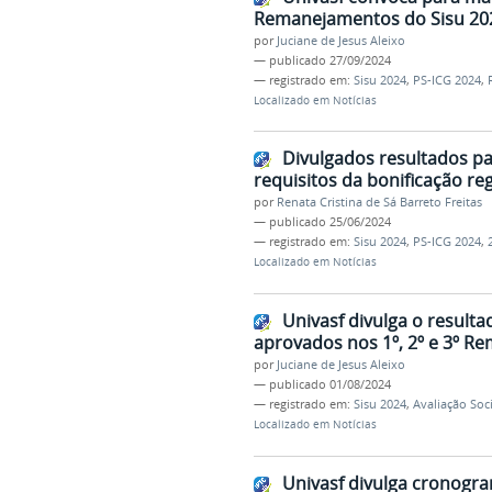
Remanejamentos do Sisu 2024
por
Juciane de Jesus Aleixo
—
publicado
27/09/2024
— registrado em:
Sisu 2024
,
PS-ICG 2024
,
Localizado em
Notícias
Divulgados resultados par
requisitos da bonificação r
por
Renata Cristina de Sá Barreto Freitas
—
publicado
25/06/2024
— registrado em:
Sisu 2024
,
PS-ICG 2024
,
Localizado em
Notícias
Univasf divulga o result
aprovados nos 1º, 2º e 3º R
por
Juciane de Jesus Aleixo
—
publicado
01/08/2024
— registrado em:
Sisu 2024
,
Avaliação So
Localizado em
Notícias
Univasf divulga cronogr