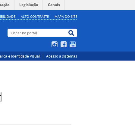
mação
Legislação
Canais
IBILIDADE
ALTO CONTRASTE
MAPA DO SITE
Buscar no portal
Buscar no portal
Instagram
Facebook
YouTube
rca e Identidade Visual
Acesso a sistemas