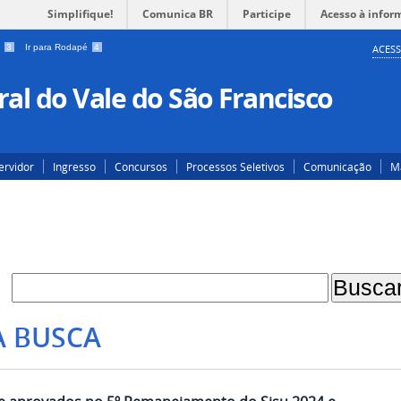
Simplifique!
Comunica BR
Participe
Acesso à infor
a
3
Ir para Rodapé
4
ACESS
al do Vale do São Francisco
ervidor
Ingresso
Concursos
Processos Seletivos
Comunicação
Ma
A BUSCA