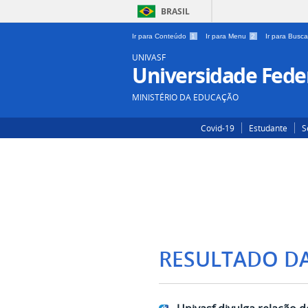
BRASIL
Ir para Conteúdo
1
Ir para Menu
2
Ir para Busc
UNIVASF
Universidade Feder
MINISTÉRIO DA EDUCAÇÃO
Covid-19
Estudante
S
RESULTADO D