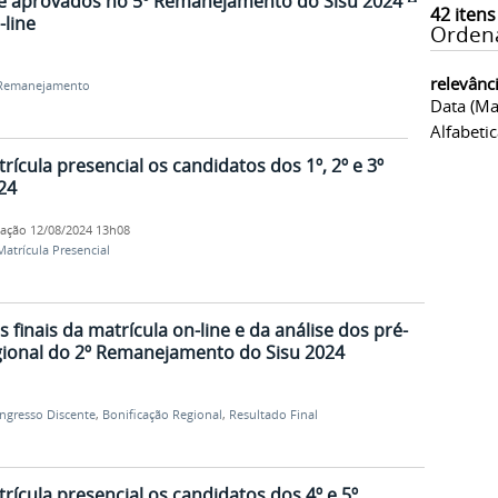
 de aprovados no 5º Remanejamento do Sisu 2024 e
42
itens
line
Orden
relevânc
Remanejamento
Data (ma
Alfabeti
ícula presencial os candidatos dos 1º, 2º e 3º
24
cação
12/08/2024 13h08
Matrícula Presencial
 finais da matrícula on-line e da análise dos pré-
egional do 2º Remanejamento do Sisu 2024
Ingresso Discente
,
Bonificação Regional
,
Resultado Final
rícula presencial os candidatos dos 4º e 5º