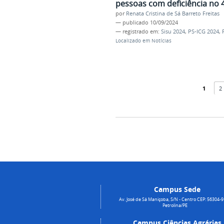
pessoas com deficiência no
por
Renata Cristina de Sá Barreto Freitas
—
publicado
10/09/2024
— registrado em:
Sisu 2024
,
PS-ICG 2024
,
Localizado em
Notícias
1
2
Campus Sede
Av. José de Sá Maniçoba, S/N - Centro CEP: 56304-9
Petrolina/PE
Campus Ciências Agrárias