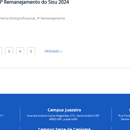
 4º Remanejamento do Sisu 2024
Perícia Multiprofissional
,
4º Remanejamento
3
4
5
PRÓXIMO »
Campus Juazeiro
17 -
Avenida Antonio Carlos Magalhães, 510 - Santo Antônio CEP:
Rua Toma
48902-300 - Juazeiro/BA
Santos
Campus Serra da Capivara