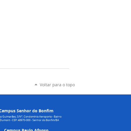
Voltar para o topo
Campus Senhor do Bonfim
z Guimarães, S/N°, Condomínio Aeroporto - Bairro
 Dumont - CEP: 48970-000 - Senhor do Bonfim/BA
Campus Paulo Afonso