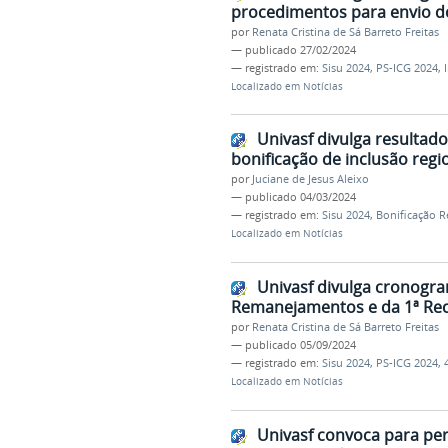
procedimentos para envio do
por
Renata Cristina de Sá Barreto Freitas
—
publicado
27/02/2024
— registrado em:
Sisu 2024
,
PS-ICG 2024
,
Localizado em
Notícias
Univasf divulga resultado
bonificação de inclusão reg
por
Juciane de Jesus Aleixo
—
publicado
04/03/2024
— registrado em:
Sisu 2024
,
Bonificação R
Localizado em
Notícias
Univasf divulga cronogra
Remanejamentos e da 1ª Recl
por
Renata Cristina de Sá Barreto Freitas
—
publicado
05/09/2024
— registrado em:
Sisu 2024
,
PS-ICG 2024
,
Localizado em
Notícias
Univasf convoca para per