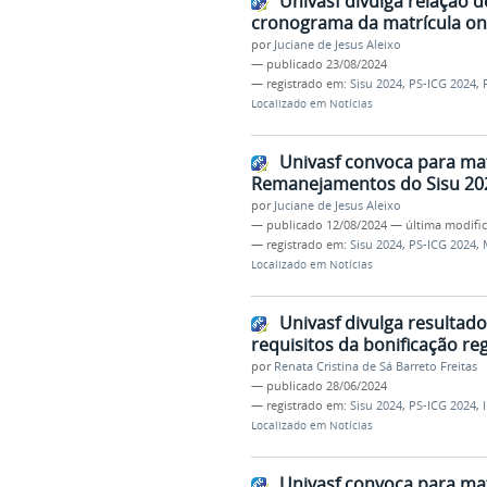
Univasf divulga relação
cronograma da matrícula on-
por
Juciane de Jesus Aleixo
—
publicado
23/08/2024
— registrado em:
Sisu 2024
,
PS-ICG 2024
,
Localizado em
Notícias
Univasf convoca para matr
Remanejamentos do Sisu 20
por
Juciane de Jesus Aleixo
—
publicado
12/08/2024
—
última modifi
— registrado em:
Sisu 2024
,
PS-ICG 2024
,
Localizado em
Notícias
Univasf divulga resultados
requisitos da bonificação r
por
Renata Cristina de Sá Barreto Freitas
—
publicado
28/06/2024
— registrado em:
Sisu 2024
,
PS-ICG 2024
,
Localizado em
Notícias
Univasf convoca para mat