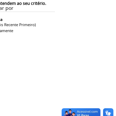
atendem ao seu critério.
ar por
ia
is Recente Primeiro)
camente