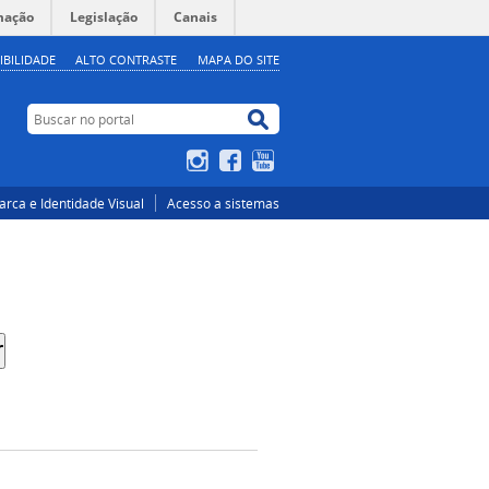
mação
Legislação
Canais
IBILIDADE
ALTO CONTRASTE
MAPA DO SITE
Buscar no portal
Buscar no portal
Instagram
Facebook
YouTube
rca e Identidade Visual
Acesso a sistemas