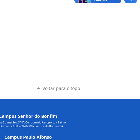
Voltar para o topo
Campus Senhor do Bonfim
z Guimarães, S/N°, Condomínio Aeroporto - Bairro
 Dumont - CEP: 48970-000 - Senhor do Bonfim/BA
Campus Paulo Afonso