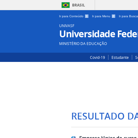
BRASIL
Ir para Conteúdo
1
Ir para Menu
2
Ir para Busc
UNIVASF
Universidade Feder
MINISTÉRIO DA EDUCAÇÃO
Covid-19
Estudante
S
RESULTADO D