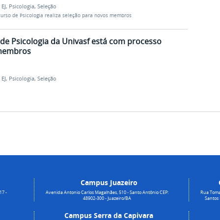
,
EJ
,
Psicologia
,
Seleção
curso de Psicologia realiza seleção para novos membros
de Psicologia da Univasf está com processo
 membros
,
EJ
,
Psicologia
,
Seleção
Campus Juazeiro
17 -
Avenida Antonio Carlos Magalhães, 510 - Santo Antônio CEP:
Rua Toma
48902-300 - Juazeiro/BA
Santos
Campus Serra da Capivara