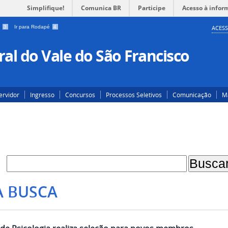
Simplifique!
Comunica BR
Participe
Acesso à infor
a
3
Ir para Rodapé
4
ACESS
al do Vale do São Francisco
ervidor
Ingresso
Concursos
Processos Seletivos
Comunicação
Ma
A BUSCA