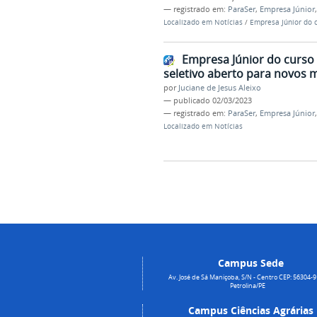
— registrado em:
ParaSer
,
Empresa Júnior
Localizado em
Notícias
/
Empresa Júnior do 
Empresa Júnior do curso 
seletivo aberto para novos
por
Juciane de Jesus Aleixo
—
publicado
02/03/2023
— registrado em:
ParaSer
,
Empresa Júnior
Localizado em
Notícias
Campus Sede
Av. José de Sá Maniçoba, S/N - Centro CEP: 56304-9
Petrolina/PE
Campus Ciências Agrárias