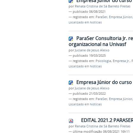
Empresa Júnior do curso 
por
Renata Cristina de Sá Barreto Freitas
—
publicado
06/08/2021
— registrado em:
ParaSer
,
Empresa Júnior
Localizado em
Notícias
ParaSer Consultoria Jr. r
organizacional na Univasf
por
Juciane de Jesus Aleixo
—
publicado
19/03/2025
— registrado em:
Psicologia
,
Empresa Jr.
,
Localizado em
Notícias
Empresa Júnior do curso 
por
Juciane de Jesus Aleixo
—
publicado
21/03/2022
— registrado em:
ParaSer
,
Empresa Júnior
Localizado em
Notícias
EDITAL 2021.2 PARASER
por
Renata Cristina de Sá Barreto Freitas
—
última modificação
06/08/2021 16h11