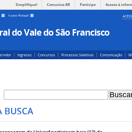
Simplifique!
Comunica BR
Participe
Acesso à infor
a
3
Ir para Rodapé
4
ACESS
al do Vale do São Francisco
ervidor
Ingresso
Concursos
Processos Seletivos
Comunicação
Ma
A BUSCA