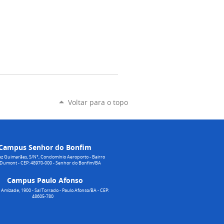
Voltar para o topo
Campus Senhor do Bonfim
z Guimarães, S/N°, Condomínio Aeroporto - Bairro
 Dumont - CEP: 48970-000 - Senhor do Bonfim/BA
Campus Paulo Afonso
Amizade, 1900 - Sal Torrado - Paulo Afonso/BA - CEP:
48605-780