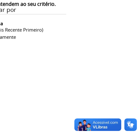
atendem ao seu critério.
ar por
ia
is Recente Primeiro)
camente