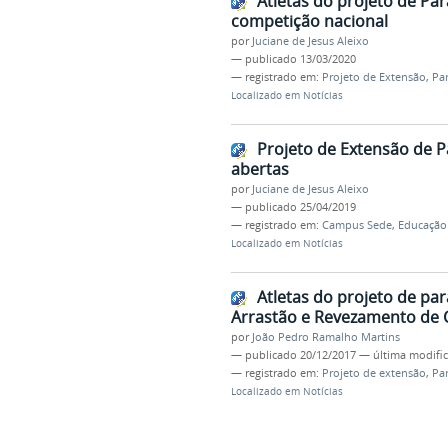
Atletas do projeto de Pa
competição nacional
por
Juciane de Jesus Aleixo
—
publicado
13/03/2020
— registrado em:
Projeto de Extensão
,
Pa
Localizado em
Notícias
Projeto de Extensão de 
abertas
por
Juciane de Jesus Aleixo
—
publicado
25/04/2019
— registrado em:
Campus Sede
,
Educação 
Localizado em
Notícias
Atletas do projeto de pa
Arrastão e Revezamento de 
por
João Pedro Ramalho Martins
—
publicado
20/12/2017
—
última modifi
— registrado em:
Projeto de extensão
,
Pa
Localizado em
Notícias