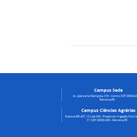
Campus Sede
Av. José de Sá Maniçoba, S/N - Centro CEP: 56304-9
Petrolina/PE
Campus Ciências Agrárias
Rodovia BR 407, 12 Lote 543 - Projeto de Irrigação Nilo Co
C1 CEP: 56300-000 - Petrolina/PE