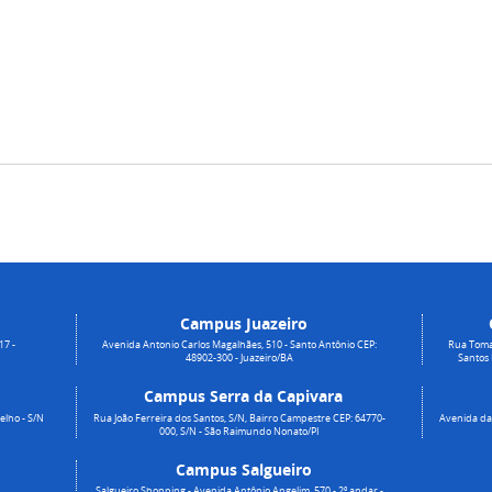
Campus Juazeiro
17 -
Avenida Antonio Carlos Magalhães, 510 - Santo Antônio CEP:
Rua Toma
48902-300 - Juazeiro/BA
Santos
Campus Serra da Capivara
elho - S/N
Rua João Ferreira dos Santos, S/N, Bairro Campestre CEP: 64770-
Avenida da 
000, S/N - São Raimundo Nonato/PI
Campus Salgueiro
Salgueiro Shopping - Avenida Antônio Angelim, 570 - 2º andar -