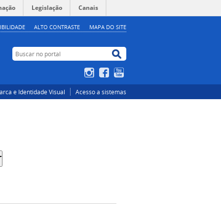
mação
Legislação
Canais
IBILIDADE
ALTO CONTRASTE
MAPA DO SITE
Buscar no portal
Buscar no portal
Instagram
Facebook
YouTube
rca e Identidade Visual
Acesso a sistemas