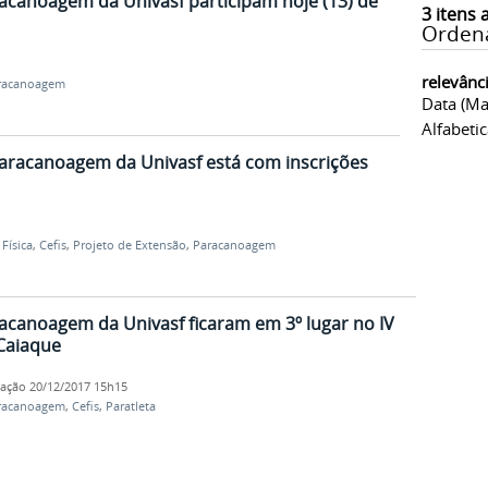
racanoagem da Univasf participam hoje (13) de
3
itens 
Orden
relevânc
racanoagem
Data (ma
Alfabeti
Paracanoagem da Univasf está com inscrições
Física
,
Cefis
,
Projeto de Extensão
,
Paracanoagem
racanoagem da Univasf ficaram em 3º lugar no IV
Caiaque
cação
20/12/2017 15h15
racanoagem
,
Cefis
,
Paratleta