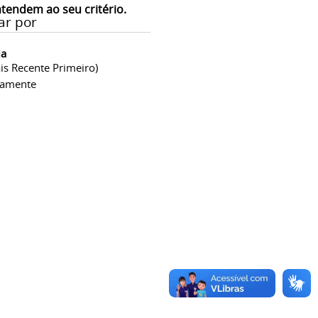
atendem ao seu critério.
ar por
ia
is Recente Primeiro)
camente