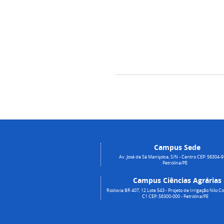
Campus Sede
Av. José de Sá Maniçoba, S/N - Centro CEP: 56304-9
Petrolina/PE
Campus Ciências Agrárias
Rodovia BR 407, 12 Lote 543 - Projeto de Irrigação Nilo Co
C1 CEP: 56300-000 - Petrolina/PE