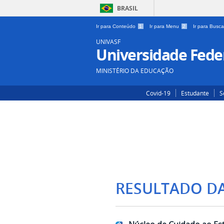
BRASIL
Ir para Conteúdo
1
Ir para Menu
2
Ir para Busc
UNIVASF
Universidade Feder
MINISTÉRIO DA EDUCAÇÃO
Covid-19
Estudante
S
RESULTADO D