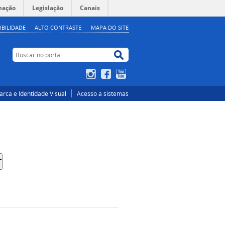
mação
Legislação
Canais
IBILIDADE
ALTO CONTRASTE
MAPA DO SITE
Buscar no portal
Buscar no portal
Instagram
Facebook
YouTube
rca e Identidade Visual
Acesso a sistemas