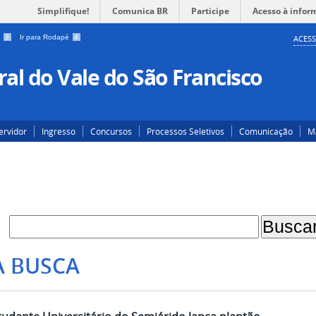
Simplifique!
Comunica BR
Participe
Acesso à infor
a
3
Ir para Rodapé
4
ACESS
al do Vale do São Francisco
ervidor
Ingresso
Concursos
Processos Seletivos
Comunicação
Ma
A BUSCA