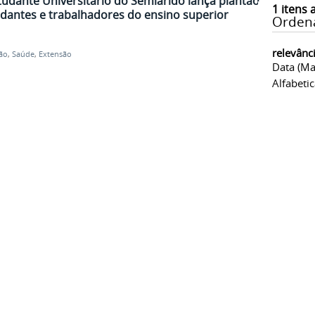
udante Universitário do Semiárido lança plantão
1
itens 
udantes e trabalhadores do ensino superior
Orden
relevânc
ão
,
Saúde
,
Extensão
Data (ma
Alfabeti