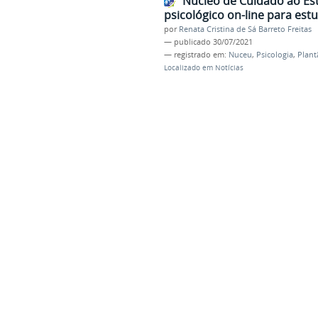
Núcleo de Cuidado ao Est
psicológico on-line para est
por
Renata Cristina de Sá Barreto Freitas
—
publicado
30/07/2021
— registrado em:
Nuceu
,
Psicologia
,
Plant
Localizado em
Notícias