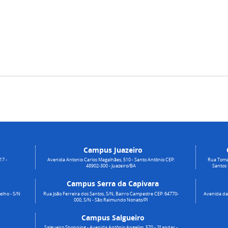
Campus Juazeiro
17 -
Avenida Antonio Carlos Magalhães, 510 - Santo Antônio CEP:
Rua Toma
48902-300 - Juazeiro/BA
Santos
Campus Serra da Capivara
elho - S/N
Rua João Ferreira dos Santos, S/N, Bairro Campestre CEP: 64770-
Avenida da 
000, S/N - São Raimundo Nonato/PI
Campus Salgueiro
Salgueiro Shopping - Avenida Antônio Angelim, 570 - 2º andar -