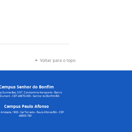
Voltar para o topo
Campus Senhor do Bonfim
z Guimarães, S/N°, Condomínio Aeroporto - Bairro
 Dumont - CEP: 48970-000 - Senhor do Bonfim/BA
Campus Paulo Afonso
Amizade, 1900 - Sal Torrado - Paulo Afonso/BA - CEP:
48605-780