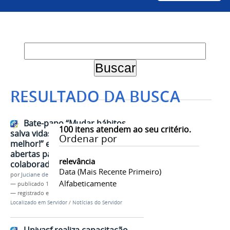
RESULTADO DA BUSCA
Bate-papo “Mudar hábitos
100
itens atendem ao seu critério.
salva vidas: quanto antes,
Ordenar por
melhor!” está com inscrições
abertas para servidoras e
relevância
colaboradoras da Univasf
Data (mais Recente Primeiro)
por
Juciane de Jesus Aleixo
Alfabeticamente
—
publicado
18/03/2026
— registrado em:
Progepe
,
Dia da Mulher
Localizado em
Servidor
/
Notícias do Servidor
Univasf realiza capacitação