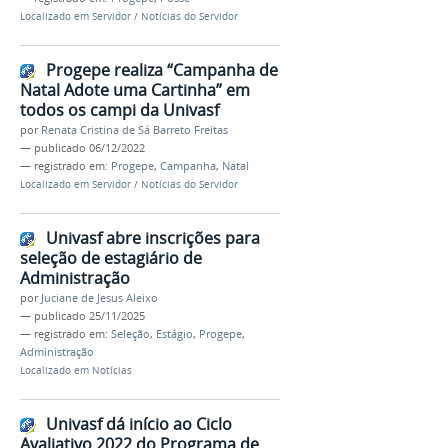
Localizado em
Servidor
/
Notícias do Servidor
Progepe realiza “Campanha de
Natal Adote uma Cartinha” em
todos os campi da Univasf
por
Renata Cristina de Sá Barreto Freitas
—
publicado
06/12/2022
— registrado em:
Progepe
,
Campanha
,
Natal
Localizado em
Servidor
/
Notícias do Servidor
Univasf abre inscrições para
seleção de estagiário de
Administração
por
Juciane de Jesus Aleixo
—
publicado
25/11/2025
— registrado em:
Seleção
,
Estágio
,
Progepe
,
Administração
Localizado em
Notícias
Univasf dá início ao Ciclo
Avaliativo 2022 do Programa de