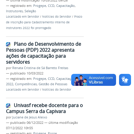
—
última modificação
10/03/2022 09h26
— registrado em:
Progepe
,
CCD
,
Capacitação
,
Instrutores
,
Seleção
Localizado em
Servidor
/
Notícias do Servidor
/
Prazo
de inscrição para Cadastramento Interno de
Instrutores 2022 foi prorrogado
Plano de Desenvolvimento de
Pessoas (PDP) 2022 apresenta
ações de capacitação para
servidores
por
Renata Cristina de Sá Barreto Freitas
—
publicado
10/03/2022
— registrado em:
Progepe
,
CCD
,
Capacitação
,
PDP
2022
,
Competências
,
Gestão de Pessoas
Localizado em
Servidor
/
Notícias do Servidor
Univasf recebe docente para o
Campus Serra da Capivara
por
Juciane de Jesus Aleixo
—
publicado
06/12/2022
—
última modificação
07/12/2022 10h55
— registrado em:
Progepe
,
Posse