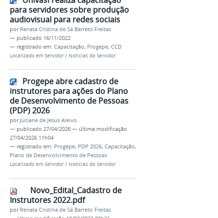
para servidores sobre produção
audiovisual para redes sociais
por
Renata Cristina de Sá Barreto Freitas
—
publicado
16/11/2022
— registrado em:
Capacitação
,
Progepe
,
CCD
Localizado em
Servidor
/
Notícias do Servidor
Progepe abre cadastro de
instrutores para ações do Plano
de Desenvolvimento de Pessoas
(PDP) 2026
por
Juciane de Jesus Aleixo
—
publicado
27/04/2026
—
última modificação
27/04/2026 11h04
— registrado em:
Progepe
,
PDP 2026
,
Capacitação
,
Plano de Desenvolvimento de Pessoas
Localizado em
Servidor
/
Notícias do Servidor
Novo_Edital_Cadastro de
Instrutores 2022.pdf
por
Renata Cristina de Sá Barreto Freitas