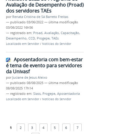
Avaliação de Desempenho (Proad)
dos servidores TAEs
por
Renata Cristina de Sá Barreto Freitas
—
publicado
03/06/2022
—
última modificação
03/06/2022 16h56
— registrado em:
Proad
,
Avaliação
,
Capacitação
,
Desempenho
,
CCD
,
Progepe
,
TAEs
Localizado em
Servidor
/
Notícias do Servidor
Aposentadoria com bem-estar
é tema de evento para servidores
da Univasf
por
Juciane de Jesus Aleixo
—
publicado
08/08/2025
—
última modificação
08/08/2025 17h14
— registrado em:
Siass
,
Progepe
,
Aposentadoria
Localizado em
Servidor
/
Notícias do Servidor
1
2
3
4
5
6
7