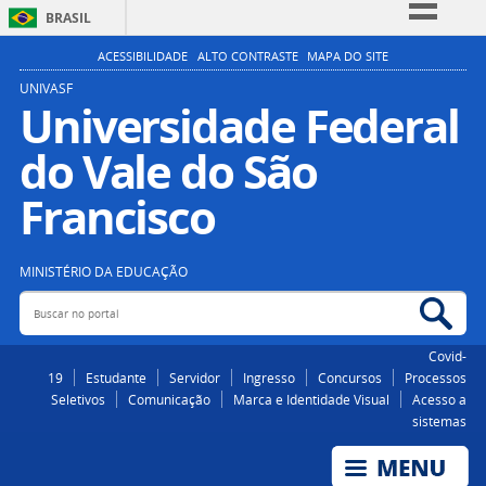
BRASIL
Simplifique!
ACESSIBILIDADE
ALTO CONTRASTE
MAPA DO SITE
Comunica BR
UNIVASF
Universidade Federal
Participe
do Vale do São
Acesso à informação
Legislação
Francisco
Canais
MINISTÉRIO DA EDUCAÇÃO
Buscar no portal
Bus
Covid-
19
Estudante
Servidor
Ingresso
Concursos
Processos
Seletivos
Comunicação
Marca e Identidade Visual
Acesso a
sistemas