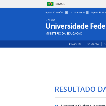
BRASIL
Ir para Conteúdo
1
Ir para Menu
2
Ir para Busc
UNIVASF
Universidade Feder
MINISTÉRIO DA EDUCAÇÃO
Covid-19
Estudante
S
RESULTADO D