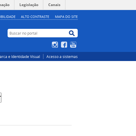
mação
Legislação
Canais
IBILIDADE
ALTO CONTRASTE
MAPA DO SITE
Buscar no portal
Buscar no portal
Instagram
Facebook
YouTube
rca e Identidade Visual
Acesso a sistemas