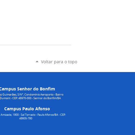
Voltar para o topo
Campus Senhor do Bonfim
z Guimarães, S/N°, Condomínio Aeroporto - Bairro
 Dumont - CEP: 48970-000 - Senhor do Bonfim/BA
Campus Paulo Afonso
Amizade, 1900 - Sal Torrado - Paulo Afonso/BA - CEP:
48605-780