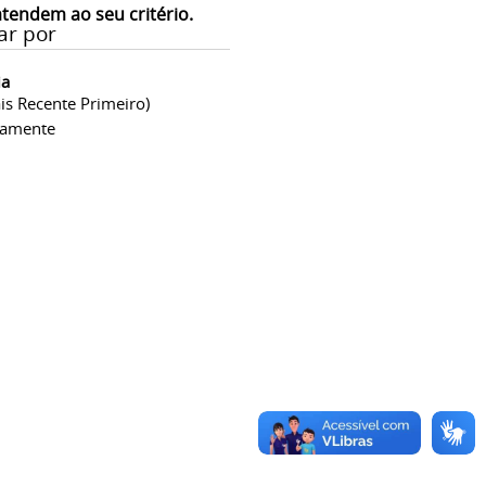
atendem ao seu critério.
ar por
ia
is Recente Primeiro)
camente