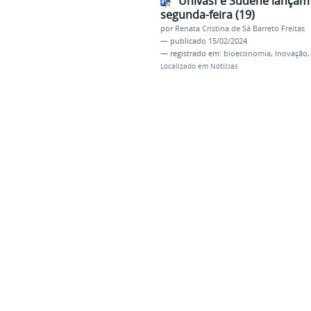
Univasf e Sudene lançam
segunda-feira (19)
por
Renata Cristina de Sá Barreto Freitas
—
publicado
15/02/2024
— registrado em:
bioeconomia
,
Inovação
Localizado em
Notícias