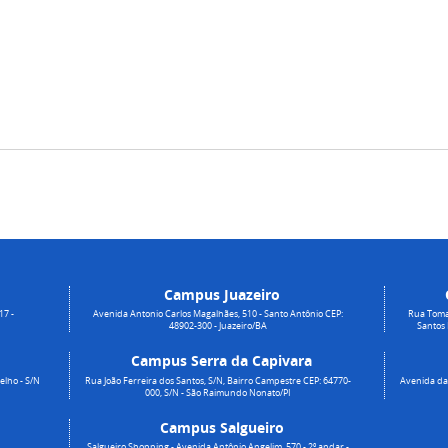
Campus Juazeiro
17 -
Avenida Antonio Carlos Magalhães, 510 - Santo Antônio CEP:
Rua Toma
48902-300 - Juazeiro/BA
Santos
Campus Serra da Capivara
elho - S/N
Rua João Ferreira dos Santos, S/N, Bairro Campestre CEP: 64770-
Avenida da 
000, S/N - São Raimundo Nonato/PI
Campus Salgueiro
Salgueiro Shopping - Avenida Antônio Angelim, 570 - 2º andar -