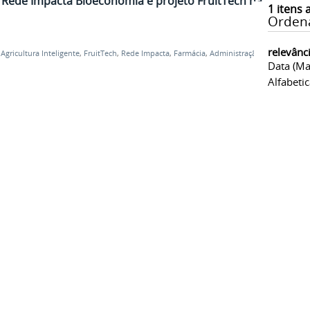
 Rede Impacta Bioeconomia e projeto FruitTech na
1
itens 
Orden
relevânc
,
Agricultura Inteligente
,
FruitTech
,
Rede Impacta
,
Farmácia
,
Administração
Data (ma
Alfabeti