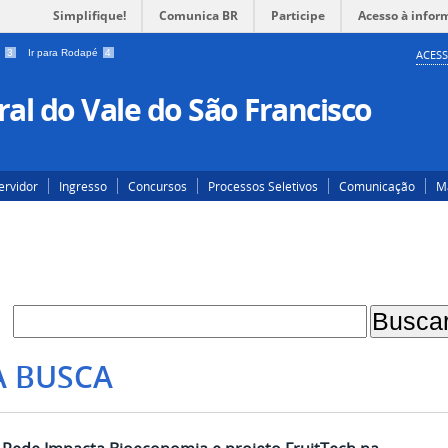
Simplifique!
Comunica BR
Participe
Acesso à infor
a
3
Ir para Rodapé
4
ACESS
al do Vale do São Francisco
ervidor
Ingresso
Concursos
Processos Seletivos
Comunicação
Ma
A BUSCA