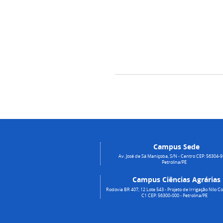
Campus Sede
Av. José de Sá Maniçoba, S/N - Centro CEP: 56304-9
Petrolina/PE
Campus Ciências Agrárias
Rodovia BR 407, 12 Lote 543 - Projeto de Irrigação Nilo Co
C1 CEP: 56300-000 - Petrolina/PE