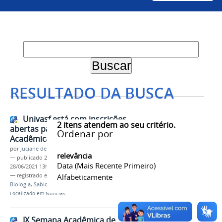
RESULTADO DA BUSCA
Univasf está com inscrições
2
itens atendem ao seu critério.
abertas para IX Semana
Ordenar por
Acadêmica de Biologia (Sabiovasf)
por
Juciane de Jesus Aleixo
relevância
—
publicado
28/06/2021
—
última modificação
Data (mais Recente Primeiro)
28/06/2021 13h27
— registrado em:
Ciências Biológicas
Alfabeticamente
,
Evento
,
Biologia
,
Sabiovasf
Localizado em
Notícias
IX Semana Acadêmica de