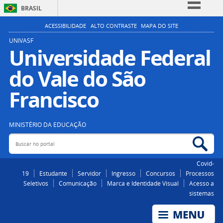
BRASIL
Simplifique!
ACESSIBILIDADE
ALTO CONTRASTE
MAPA DO SITE
Comunica BR
UNIVASF
Universidade Federal
Participe
do Vale do São
Acesso à informação
Legislação
Francisco
Canais
MINISTÉRIO DA EDUCAÇÃO
Buscar no portal
Bus
Covid-
19
Estudante
Servidor
Ingresso
Concursos
Processos
Seletivos
Comunicação
Marca e Identidade Visual
Acesso a
sistemas