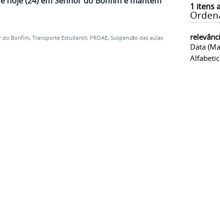
de hoje (24) em Senhor do Bonfim e mantém
1
itens 
Orden
relevânc
 do Bonfim
,
Transporte Estudantil
,
PROAE
,
Suspensão das aulas
Data (ma
Alfabeti