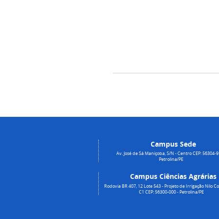
Campus Sede
Av. José de Sá Maniçoba, S/N - Centro CEP: 56304-9
Petrolina/PE
Campus Ciências Agrárias
Rodovia BR 407, 12 Lote 543 - Projeto de Irrigação Nilo Co
C1 CEP: 56300-000 - Petrolina/PE