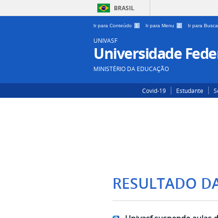
BRASIL
Ir para Conteúdo
1
Ir para Menu
2
Ir para Busc
UNIVASF
Universidade Feder
MINISTÉRIO DA EDUCAÇÃO
Covid-19
Estudante
S
RESULTADO D