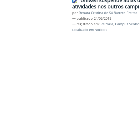
Univasf suspende aulas 
atividades nos outros campi
por
Renata Cristina de Sá Barreto Freitas
—
publicado
24/05/2018
— registrado em:
Reitoria
,
Campus Senhor
Localizado em
Notícias