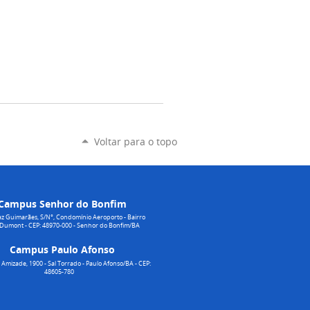
Voltar para o topo
Campus Senhor do Bonfim
z Guimarães, S/N°, Condomínio Aeroporto - Bairro
 Dumont - CEP: 48970-000 - Senhor do Bonfim/BA
Campus Paulo Afonso
Amizade, 1900 - Sal Torrado - Paulo Afonso/BA - CEP:
48605-780