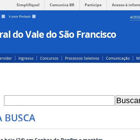
Simplifique!
Comunica BR
Participe
Acesso à infor
a
3
Ir para Rodapé
4
ACESS
al do Vale do São Francisco
ervidor
Ingresso
Concursos
Processos Seletivos
Comunicação
Ma
A BUSCA