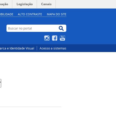
mação
Legislação
Canais
IBILIDADE
ALTO CONTRASTE
MAPA DO SITE
Buscar no portal
Buscar no portal
Instagram
Facebook
YouTube
rca e Identidade Visual
Acesso a sistemas