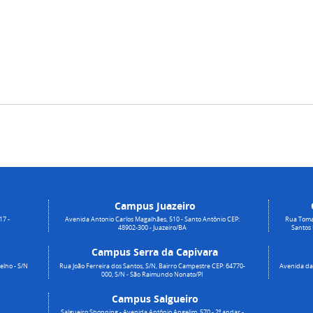
Campus Juazeiro
17 -
Avenida Antonio Carlos Magalhães, 510 - Santo Antônio CEP:
Rua Toma
48902-300 - Juazeiro/BA
Santos
Campus Serra da Capivara
elho - S/N
Rua João Ferreira dos Santos, S/N, Bairro Campestre CEP: 64770-
Avenida da 
000, S/N - São Raimundo Nonato/PI
Campus Salgueiro
Salgueiro Shopping - Avenida Antônio Angelim, 570 - 2º andar -