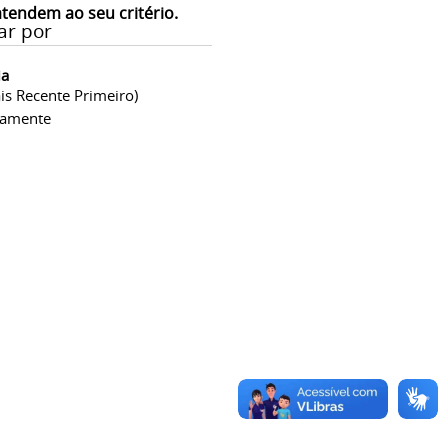
atendem ao seu critério.
ar por
ia
is Recente Primeiro)
camente