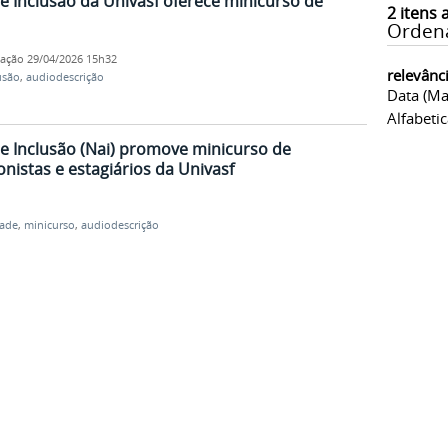
 e Inclusão da Univasf oferece minicurso de
2
itens 
Orden
cação
29/04/2026 15h32
relevânc
usão
,
audiodescrição
Data (ma
Alfabeti
 e Inclusão (Nai) promove minicurso de
nistas e estagiários da Univasf
dade
,
minicurso
,
audiodescrição