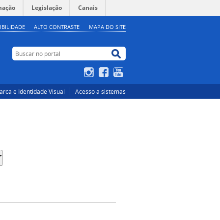
mação
Legislação
Canais
IBILIDADE
ALTO CONTRASTE
MAPA DO SITE
Buscar no portal
Buscar no portal
Instagram
Facebook
YouTube
rca e Identidade Visual
Acesso a sistemas