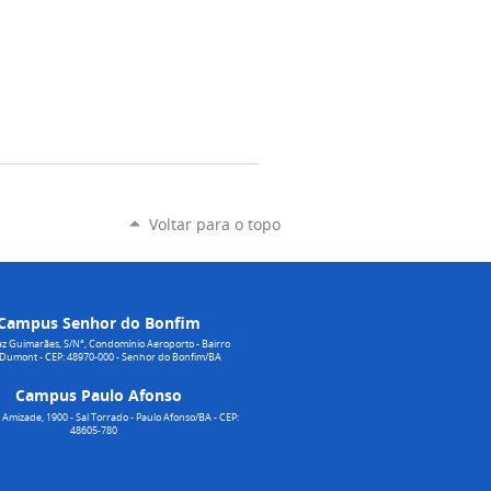
Voltar para o topo
Campus Senhor do Bonfim
z Guimarães, S/N°, Condomínio Aeroporto - Bairro
 Dumont - CEP: 48970-000 - Senhor do Bonfim/BA
Campus Paulo Afonso
Amizade, 1900 - Sal Torrado - Paulo Afonso/BA - CEP:
48605-780