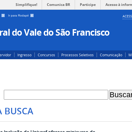
Simplifique!
Comunica BR
Participe
Acesso à infor
a
3
Ir para Rodapé
4
ACESS
al do Vale do São Francisco
ervidor
Ingresso
Concursos
Processos Seletivos
Comunicação
Ma
A BUSCA