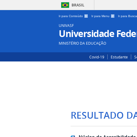
BRASIL
Ir para Conteúdo
1
Ir para Menu
2
Ir para Busc
UNIVASF
Universidade Feder
MINISTÉRIO DA EDUCAÇÃO
Covid-19
Estudante
S
RESULTADO D