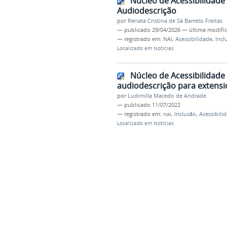
Núcleo de Acessibilidade
Audiodescrição
por
Renata Cristina de Sá Barreto Freitas
—
publicado
29/04/2026
—
última modifi
— registrado em:
NAI
,
Acessibilidade
,
Incl
Localizado em
Notícias
Núcleo de Acessibilidade
audiodescrição para extensio
por
Ludimilla Macedo de Andrade
—
publicado
11/07/2022
— registrado em:
nai
,
Inclusão
,
Acessibili
Localizado em
Notícias