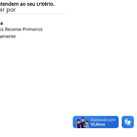
atendem ao seu critério.
ar por
ia
is Recente Primeiro)
camente