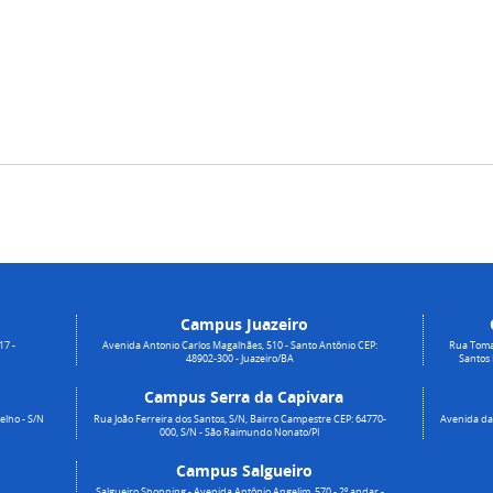
Campus Juazeiro
17 -
Avenida Antonio Carlos Magalhães, 510 - Santo Antônio CEP:
Rua Toma
48902-300 - Juazeiro/BA
Santos
Campus Serra da Capivara
elho - S/N
Rua João Ferreira dos Santos, S/N, Bairro Campestre CEP: 64770-
Avenida da 
000, S/N - São Raimundo Nonato/PI
Campus Salgueiro
Salgueiro Shopping - Avenida Antônio Angelim, 570 - 2º andar -