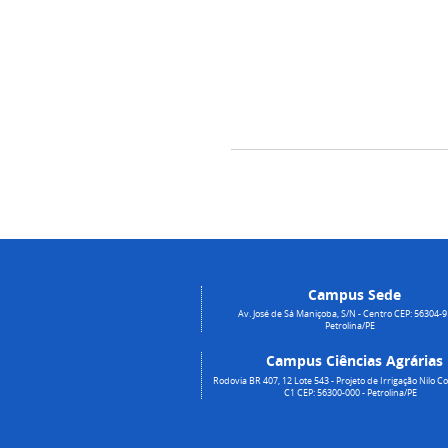
Campus Sede
Av. José de Sá Maniçoba, S/N - Centro CEP: 56304-9
Petrolina/PE
Campus Ciências Agrárias
Rodovia BR 407, 12 Lote 543 - Projeto de Irrigação Nilo Co
C1 CEP: 56300-000 - Petrolina/PE