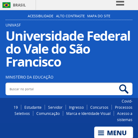
BRASIL
Simplifique!
ACESSIBILIDADE
ALTO CONTRASTE
MAPA DO SITE
Comunica BR
UNIVASF
Universidade Federal
Participe
do Vale do São
Acesso à informação
Legislação
Francisco
Canais
MINISTÉRIO DA EDUCAÇÃO
Buscar no portal
Bus
Covid-
19
Estudante
Servidor
Ingresso
Concursos
Processos
Seletivos
Comunicação
Marca e Identidade Visual
Acesso a
sistemas