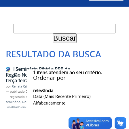
RESULTADO DA BUSCA
I Seminário Pibid e PRP da
1
itens atendem ao seu critério.
Região Nordeste começa nesta
Ordenar por
terça-feira (10)
por
Renata Cristina de Sá Barreto Freitas
relevância
—
publicado
09/08/2021
Data (mais Recente Primeiro)
— registrado em:
PIBID
,
Residência Pedagógica
,
seminário
,
Nordeste
Alfabeticamente
,
Docência
,
Licenciaturas
Localizado em
Notícias