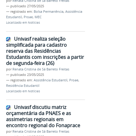
por
Renata Cristina de Sá Barreto Freitas
—
publicado
27/05/2025
— registrado em:
Bolsa Permanência
,
Assistência
Estudantil
,
Proae
,
MEC
Localizado em
Notícias
Univasf realiza seleção
simplificada para cadastro
reserva das Residências
Estudantis com inscrições a partir
de segunda-feira (26)
por
Renata Cristina de Sá Barreto Freitas
—
publicado
23/05/2025
— registrado em:
Assistência Estudantil
,
Proae
,
Residência Estudantil
Localizado em
Notícias
Univasf discutiu matriz
orçamentária da PNAES e as
assimetrias regionais em
encontro regional do Fonaprace
por
Renata Cristina de Sá Barreto Freitas