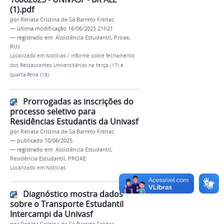
(1).pdf
por
Renata Cristina de Sá Barreto Freitas
—
última modificação
16/06/2025 21h21
— registrado em:
Assistência Estudantil
,
Proae
,
RUs
Localizado em
Notícias
/
Informe sobre fechamento
dos Restaurantes Universitários na terça (17) e
quarta-feira (18)
Prorrogadas as inscrições do
processo seletivo para
Residências Estudantis da Univasf
por
Renata Cristina de Sá Barreto Freitas
—
publicado
10/06/2025
— registrado em:
Assistência Estudantil
,
Residência Estudantil
,
PROAE
Localizado em
Notícias
Diagnóstico mostra dados
sobre o Transporte Estudantil
Intercampi da Univasf