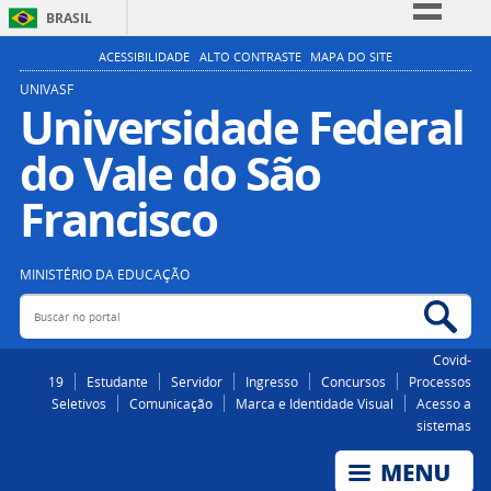
BRASIL
Simplifique!
ACESSIBILIDADE
ALTO CONTRASTE
MAPA DO SITE
Comunica BR
UNIVASF
Universidade Federal
Participe
do Vale do São
Acesso à informação
Legislação
Francisco
Canais
MINISTÉRIO DA EDUCAÇÃO
Buscar no portal
Bus
Covid-
19
Estudante
Servidor
Ingresso
Concursos
Processos
Seletivos
Comunicação
Marca e Identidade Visual
Acesso a
sistemas