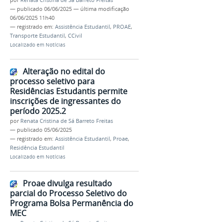
por
Renata Cristina de Sá Barreto Freitas
—
publicado
06/06/2025
—
última modificação
06/06/2025 11h40
— registrado em:
Assistência Estudantil
,
PROAE
,
Transporte Estudantil
,
CCivil
Localizado em
Notícias
Alteração no edital do
processo seletivo para
Residências Estudantis permite
inscrições de ingressantes do
período 2025.2
por
Renata Cristina de Sá Barreto Freitas
—
publicado
05/06/2025
— registrado em:
Assistência Estudantil
,
Proae
,
Residência Estudantil
Localizado em
Notícias
Proae divulga resultado
parcial do Processo Seletivo do
Programa Bolsa Permanência do
MEC