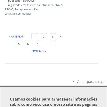
—
publicado
16/05/2025
— registrado em:
Assistência Estudantil
,
PNAES
,
PROAE
,
Fonaprace
,
Andifes
Localizado em
Notícias
« ANTERIOR
1
2
3
4
5
6
7
...
15
PRÓXIMO »
Voltar para o topo
Usamos
cookies
para armazenar informações
sobre como você usa o nosso site e as páginas