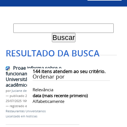
RESULTADO DA BUSCA
Proae informa sobre o
144
itens atendem ao seu critério.
funcionamento dos Restaurantes
Ordenar por
Universitários durante o recesso
acadêmico
Relevância
por
Juciane de Jesus Aleixo
data (mais recente primeiro)
—
publicado
25/07/2025
—
última modificação
Alfabeticamente
25/07/2025 16h48
— registrado em:
Proae
,
Assistência Estudantil
,
Restaurantes Universitários
Localizado em
Notícias