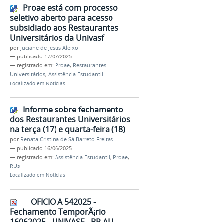
Proae está com processo
seletivo aberto para acesso
subsidiado aos Restaurantes
Universitários da Univasf
por
Juciane de Jesus Aleixo
—
publicado
17/07/2025
— registrado em:
Proae
,
Restaurantes
Universitários
,
Assistência Estudantil
Localizado em
Notícias
Informe sobre fechamento
dos Restaurantes Universitários
na terça (17) e quarta-feira (18)
por
Renata Cristina de Sá Barreto Freitas
—
publicado
16/06/2025
— registrado em:
Assistência Estudantil
,
Proae
,
RUs
Localizado em
Notícias
OFICIO A 542025 -
Fechamento TemporÃ¡rio
16062025 - UNIVASF - BR ALL