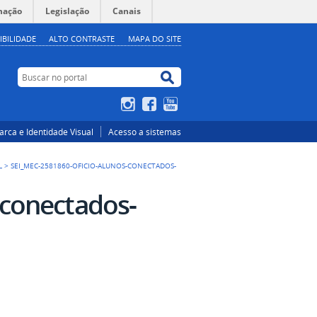
mação
Legislação
Canais
IBILIDADE
ALTO CONTRASTE
MAPA DO SITE
Buscar no portal
Buscar no portal
Instagram
Facebook
YouTube
rca e Identidade Visual
Acesso a sistemas
L
>
SEI_MEC-2581860-OFICIO-ALUNOS-CONECTADOS-
-conectados-