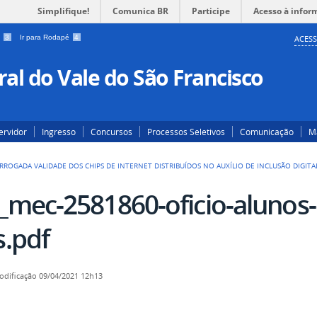
Simplifique!
Comunica BR
Participe
Acesso à infor
a
3
Ir para Rodapé
4
ACESS
al do Vale do São Francisco
ervidor
Ingresso
Concursos
Processos Seletivos
Comunicação
Ma
RROGADA VALIDADE DOS CHIPS DE INTERNET DISTRIBUÍDOS NO AUXÍLIO DE INCLUSÃO DIGITA
i_mec-2581860-oficio-alunos
s.pdf
odificação
09/04/2021 12h13