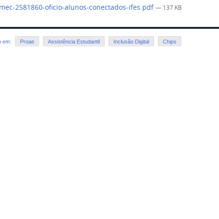
mec-2581860-oficio-alunos-conectados-ifes.pdf
— 137 KB
o em:
Proae
Assistência Estudantil
Inclusão Digital
Chips