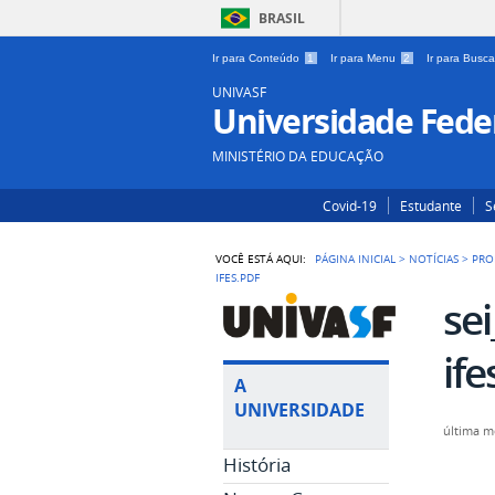
BRASIL
Ir para Conteúdo
1
Ir para Menu
2
Ir para Busc
UNIVASF
Universidade Feder
MINISTÉRIO DA EDUCAÇÃO
Covid-19
Estudante
S
VOCÊ ESTÁ AQUI:
PÁGINA INICIAL
>
NOTÍCIAS
>
PRO
IFES.PDF
se
ife
A
UNIVERSIDADE
última m
História