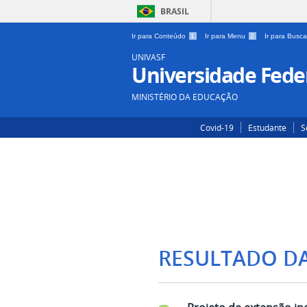
BRASIL
Ir para Conteúdo
1
Ir para Menu
2
Ir para Busc
UNIVASF
Universidade Feder
MINISTÉRIO DA EDUCAÇÃO
Covid-19
Estudante
S
RESULTADO D