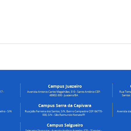
Campus Juazeiro
17 -
Avenida Antonio Carlos Magalhães, 510 - Santo Antônio CEP:
Rua Toma
48902-300 - Juazeiro/BA
Santos
Campus Serra da Capivara
elho - S/N
Rua João Ferreira dos Santos, S/N, Bairro Campestre CEP: 64770-
Avenida da 
000, S/N - São Raimundo Nonato/PI
Campus Salgueiro
Salgueiro Shopping - Avenida Antônio Angelim, 570 - 2º andar -