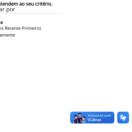
atendem ao seu critério.
ar por
ia
is Recente Primeiro)
camente