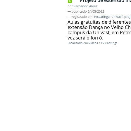
Projeto de extensão in
por
Fernando Alves
—
publicado
24/05/2022
— registrado em:
tvcaatinga
,
univasf
,
proj
Aulas gratuitas de diferente
extensão Dança no Velho Ch
campus da Univasf, em Petrol
vez será o forró.
Localizado em
Vídeos
/
TV Caatinga