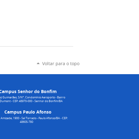
Voltar para o topo
Campus Senhor do Bonfim
z Guimarães, S/N°, Condomínio Aeroporto - Bairro
 Dumont - CEP: 48970-000 - Senhor do Bonfim/BA
Campus Paulo Afonso
Amizade, 1900 - Sal Torrado - Paulo Afonso/BA - CEP:
48605-780