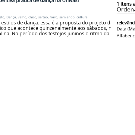
centiva prática de dança na Univasf
1
itens 
Orden
eto
,
Dança
,
velho
,
chico
,
sertao
,
forro
,
semiarido
,
cultura
s estilos de dança: essa é a proposta do projeto de
relevânc
ico que acontece quinzenalmente aos sábados, no
Data (ma
ina. No período dos festejos juninos o ritmo da
Alfabeti