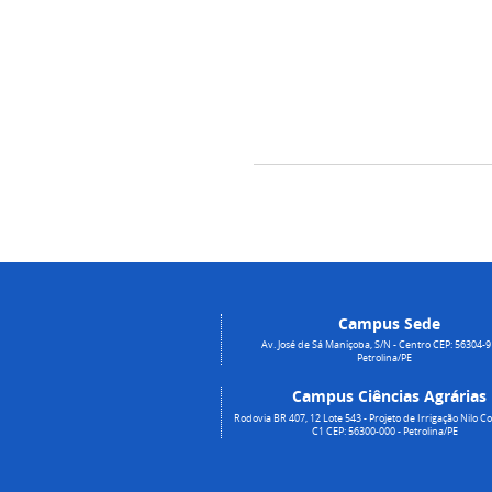
Campus Sede
Av. José de Sá Maniçoba, S/N - Centro CEP: 56304-9
Petrolina/PE
Campus Ciências Agrárias
Rodovia BR 407, 12 Lote 543 - Projeto de Irrigação Nilo Co
C1 CEP: 56300-000 - Petrolina/PE