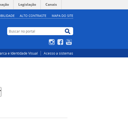
mação
Legislação
Canais
IBILIDADE
ALTO CONTRASTE
MAPA DO SITE
Buscar no portal
Buscar no portal
Instagram
Facebook
YouTube
rca e Identidade Visual
Acesso a sistemas