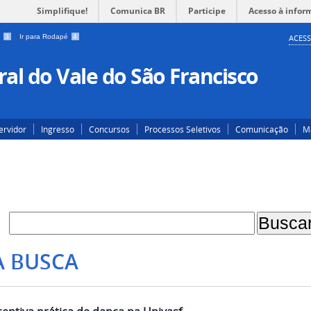
Simplifique!
Comunica BR
Participe
Acesso à infor
a
3
Ir para Rodapé
4
ACESS
al do Vale do São Francisco
ervidor
Ingresso
Concursos
Processos Seletivos
Comunicação
Ma
A BUSCA