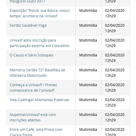
Inaugural SEaD 2017
12h29
Exposição “Freud: sua época, nosso
Multimídia
02/04/2020
tempo” acontece na Univasf
12h29
Sertão Saudável Yoga
Multimídia
02/04/2020
12h29
Univasf abre inscrição para
Multimídia
02/04/2020
participação externa em Conselhos
12h29
O Causo é Sério Sotaques
Multimídia
02/04/2020
12h29
Memória Sertão 72º Batalhāo de
Multimídia
02/04/2020
Infantaria Motorizado
12h29
Conheça a Univasf! / Prenez
Multimídia
02/04/2020
connaissence de l'Univasf!
12h29
Viva Caatinga! Allamanda Puberula
Multimídia
02/04/2020
12h29
Nupemat/Univasf está com
Multimídia
02/04/2020
inscrições abertas
12h29
Entre um Café, uma Prosa com
Multimídia
02/04/2020
Clarice Freire
12h29