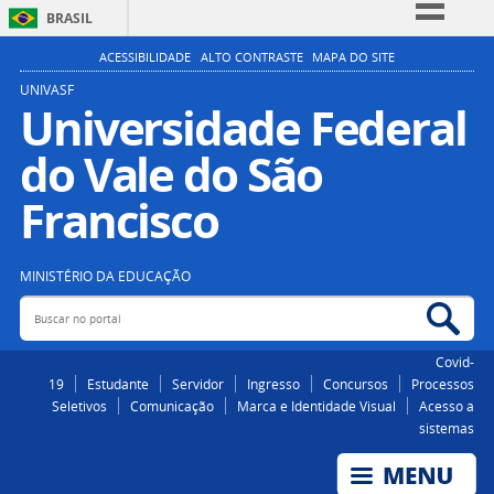
BRASIL
Simplifique!
ACESSIBILIDADE
ALTO CONTRASTE
MAPA DO SITE
Comunica BR
UNIVASF
Universidade Federal
Participe
do Vale do São
Acesso à informação
Legislação
Francisco
Canais
MINISTÉRIO DA EDUCAÇÃO
Buscar no portal
Bus
Covid-
19
Estudante
Servidor
Ingresso
Concursos
Processos
Seletivos
Comunicação
Marca e Identidade Visual
Acesso a
sistemas