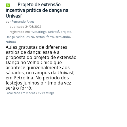
Projeto de extensão
incentiva prática de dança na
Univasf
por
Fernando Alves
—
publicado
24/05/2022
— registrado em:
tvcaatinga
,
univasf
,
projeto
,
Dança
,
velho
,
chico
,
sertao
,
forro
,
semiarido
,
cultura
Aulas gratuitas de diferentes
estilos de dança: essa é a
proposta do projeto de extensão
Dança no Velho Chico que
acontece quinzenalmente aos
sábados, no campus da Univasf,
em Petrolina. No período dos
festejos juninos o ritmo da vez
será o forró.
Localizado em
Vídeos
/
TV Caatinga