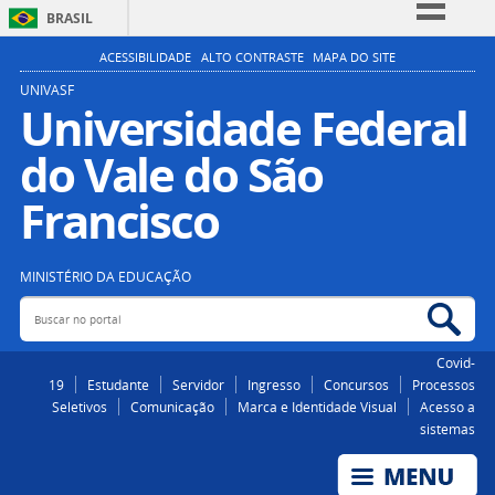
BRASIL
Simplifique!
ACESSIBILIDADE
ALTO CONTRASTE
MAPA DO SITE
Comunica BR
UNIVASF
Universidade Federal
Participe
do Vale do São
Acesso à informação
Legislação
Francisco
Canais
MINISTÉRIO DA EDUCAÇÃO
Buscar no portal
Bus
Covid-
19
Estudante
Servidor
Ingresso
Concursos
Processos
Seletivos
Comunicação
Marca e Identidade Visual
Acesso a
sistemas