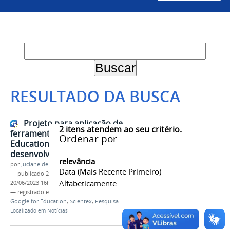
RESULTADO DA BUSCA
Projeto para aplicação de
2
itens atendem ao seu critério.
ferramentas do Google for
Ordenar por
Education está em
desenvolvimento na Univasf
relevância
por
Juciane de Jesus Aleixo
Data (mais Recente Primeiro)
—
publicado
20/06/2023
—
última modificação
Alfabeticamente
20/06/2023 16h05
— registrado em:
projeto
,
Inovação
,
Tecnologia
,
Google for Education
,
Scientex
,
Pesquisa
Localizado em
Notícias