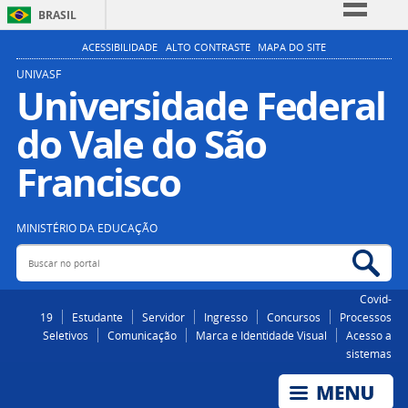
BRASIL
Simplifique!
ACESSIBILIDADE
ALTO CONTRASTE
MAPA DO SITE
Comunica BR
UNIVASF
Universidade Federal
Participe
do Vale do São
Acesso à informação
Legislação
Francisco
Canais
MINISTÉRIO DA EDUCAÇÃO
Buscar no portal
Bus
Covid-
19
Estudante
Servidor
Ingresso
Concursos
Processos
Seletivos
Comunicação
Marca e Identidade Visual
Acesso a
sistemas