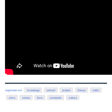
registrado em:
tvcaatinga
univasf
projeto
Dança
velho
chico
sertao
forro
semiarido
cultura