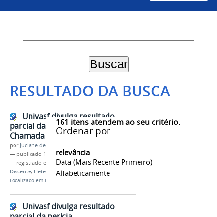
RESULTADO DA BUSCA
Univasf divulga resultado
161
itens atendem ao seu critério.
parcial da heteroidentificação da
Ordenar por
Chamada Regular do Sisu 2022
por
Juciane de Jesus Aleixo
relevância
—
publicado
13/04/2022
Data (mais Recente Primeiro)
— registrado em:
Sisu 2022
,
PS-ICG 2022
,
Ingresso
Discente
,
Heteroidentificação
Alfabeticamente
,
Chamada Regular
Localizado em
Notícias
Univasf divulga resultado
parcial da perícia