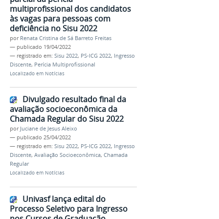
multiprofissional dos candidatos
às vagas para pessoas com
deficiência no Sisu 2022
por
Renata Cristina de Sá Barreto Freitas
—
publicado
19/04/2022
— registrado em:
Sisu 2022
,
PS-ICG 2022
,
Ingresso
Discente
,
Perícia Multiprofissional
Localizado em
Notícias
Divulgado resultado final da
avaliação socioeconômica da
Chamada Regular do Sisu 2022
por
Juciane de Jesus Aleixo
—
publicado
25/04/2022
— registrado em:
Sisu 2022
,
PS-ICG 2022
,
Ingresso
Discente
,
Avaliação Socioeconômica
,
Chamada
Regular
Localizado em
Notícias
Univasf lança edital do
Processo Seletivo para Ingresso
nos Cursos de Graduação