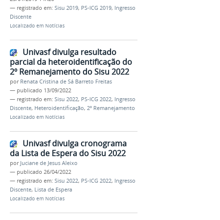
— registrado em:
Sisu 2019
,
PS-ICG 2019
,
Ingresso
Discente
Localizado em
Notícias
Univasf divulga resultado
parcial da heteroidentificação do
2º Remanejamento do Sisu 2022
por
Renata Cristina de Sá Barreto Freitas
—
publicado
13/09/2022
— registrado em:
Sisu 2022
,
PS-ICG 2022
,
Ingresso
Discente
,
Heteroidentificação
,
2º Remanejamento
Localizado em
Notícias
Univasf divulga cronograma
da Lista de Espera do Sisu 2022
por
Juciane de Jesus Aleixo
—
publicado
26/04/2022
— registrado em:
Sisu 2022
,
PS-ICG 2022
,
Ingresso
Discente
,
Lista de Espera
Localizado em
Notícias