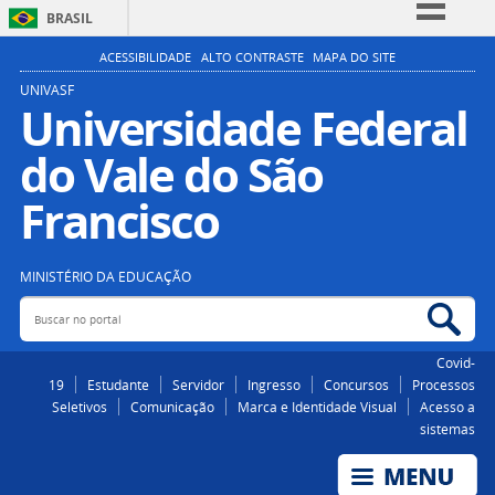
BRASIL
Simplifique!
ACESSIBILIDADE
ALTO CONTRASTE
MAPA DO SITE
Comunica BR
UNIVASF
Universidade Federal
Participe
do Vale do São
Acesso à informação
Legislação
Francisco
Canais
MINISTÉRIO DA EDUCAÇÃO
Buscar no portal
Bus
Covid-
19
Estudante
Servidor
Ingresso
Concursos
Processos
Seletivos
Comunicação
Marca e Identidade Visual
Acesso a
sistemas