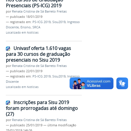
Presenciais (PS-ICG) 2019
por
Renata Cristina de Sá Barreto Freitas
—
publicado
18/01/2019
— registrado em:
PS-ICG 2019
,
Sisu2019
,
Ingresso
Discente
,
Ensino
,
SRCA
Localizado em
Notícias
Univasf oferta 1.610 vagas
para 30 cursos de graduação
presenciais no Sisu 2019
por
Renata Cristina de Sá Barreto Freitas
—
publicado
22/01/2019
— registrado em:
PS-ICG 2019
,
Sisu2019
,
Ingresso
Discente
Localizado em
Notícias
Inscrições para Sisu 2019
foram prorrogadas até domingo
(27)
por
Renata Cristina de Sá Barreto Freitas
—
publicado
25/01/2019
—
última modificação
25/01/2019 14h26