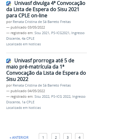
Univasf divulga 4ª Convocação
da Lista de Espera do Sisu 2021
para CPLE on-line
por
Renata Cristina de Sá Barreto Freitas
—
publicado
03/05/2022
— registrado em:
Sisu 2021
,
PS-ICG2021
,
Ingresso
Discente
,
4a CPLE
Localizado em
Notícias
Univasf prorroga até 5 de
maio pré-matrícula da 1ª
Convocação da Lista de Espera do
Sisu 2022
por
Renata Cristina de Sá Barreto Freitas
—
publicado
04/05/2022
— registrado em:
Sisu 2022
,
PS-ICG 2022
,
Ingresso
Discente
,
1a CPLE
Localizado em
Notícias
« ANTERIOR
1
2
3
4