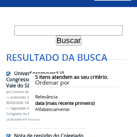
RESULTADO DA BUSCA
Univasf promoverá VI
5
itens atendem ao seu critério.
Congresso de Enfermagem do
Ordenar por
Vale do São Francisco (Cenvasf)
por
Juciane de Jesus Aleixo
Relevância
—
publicado
30/03/2026
—
última modificação
data (mais recente primeiro)
30/03/2026 14h33
— registrado em:
Cenvasf
Alfabeticamente
,
Enfermagem
,
Evento
,
Colegiado de Enfermagem
Localizado em
Notícias
Nota de repúdio do Colegiado