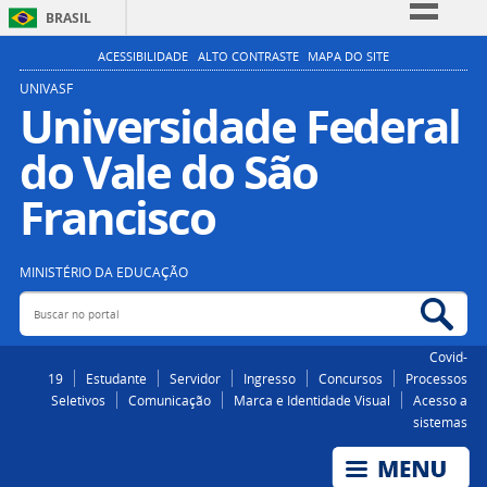
BRASIL
Simplifique!
ACESSIBILIDADE
ALTO CONTRASTE
MAPA DO SITE
Comunica BR
UNIVASF
Universidade Federal
Participe
do Vale do São
Acesso à informação
Legislação
Francisco
Canais
MINISTÉRIO DA EDUCAÇÃO
Buscar no portal
Bus
Covid-
19
Estudante
Servidor
Ingresso
Concursos
Processos
Seletivos
Comunicação
Marca e Identidade Visual
Acesso a
sistemas