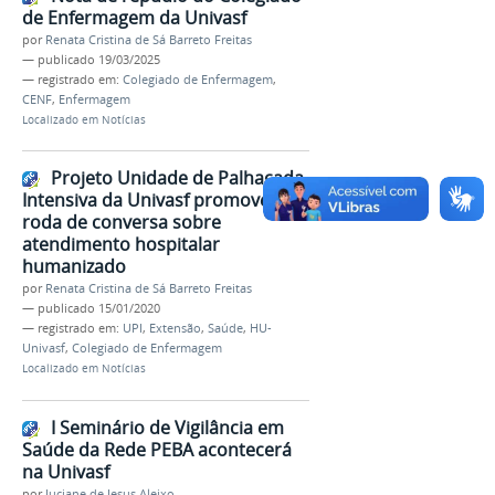
de Enfermagem da Univasf
por
Renata Cristina de Sá Barreto Freitas
—
publicado
19/03/2025
— registrado em:
Colegiado de Enfermagem
,
CENF
,
Enfermagem
Localizado em
Notícias
Projeto Unidade de Palhaçada
Intensiva da Univasf promove
roda de conversa sobre
atendimento hospitalar
humanizado
por
Renata Cristina de Sá Barreto Freitas
—
publicado
15/01/2020
— registrado em:
UPI
,
Extensão
,
Saúde
,
HU-
Univasf
,
Colegiado de Enfermagem
Localizado em
Notícias
I Seminário de Vigilância em
Saúde da Rede PEBA acontecerá
na Univasf
por
Juciane de Jesus Aleixo