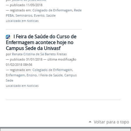
—
publicado
11/05/2018
— registrado em:
Colegiado de Enfermagem
,
Rede
PEBA
,
Seminários
,
Evento
,
Saúde
Localizado em
Notícias
I Feira de Saúde do Curso de
Enfermagem acontece hoje no
Campus Sede da Univasf
por
Renata Cristina de Sá Barreto Freitas
—
publicado
31/01/2018
—
última modificação
01/02/2018 08h56
— registrado em:
Colegiado de Enfermagem
,
Enfermagem
,
Ensino
,
I Feira de Saúde
,
Campus
Sede
Localizado em
Notícias
Voltar para o topo