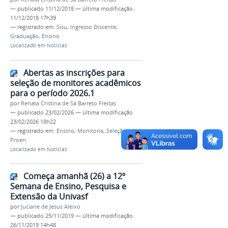
—
publicado
11/12/2018
—
última modificação
11/12/2018 17h39
— registrado em:
Sisu
,
Ingresso Discente
,
Graduação
,
Ensino
Localizado em
Notícias
Abertas as inscrições para
seleção de monitores acadêmicos
para o período 2026.1
por
Renata Cristina de Sá Barreto Freitas
—
publicado
23/02/2026
—
última modificação
23/02/2026 18h22
— registrado em:
Ensino
,
Monitoria
,
Seleção
,
Proen
Localizado em
Notícias
Começa amanhã (26) a 12º
Semana de Ensino, Pesquisa e
Extensão da Univasf
por
Juciane de Jesus Aleixo
—
publicado
25/11/2019
—
última modificação
26/11/2019 14h48