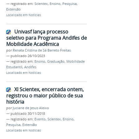
— registrado em:
Scientex
,
Ensino
,
Pesquisa
,
Extensão
Localizado em
Notícias
Univasf lança processo
seletivo para Programa Andifes de
Mobilidade Acadêmica
por
Renata Cristina de Sá Barreto Freitas
—
publicado
26/10/2023
— registrado em:
Ensino
,
Graduação
,
Mobilidade
Estudantil
,
Andifes
Localizado em
Notícias
XI Scientex, encerrada ontem,
registrou o maior público de sua
história
por
Juciane de Jesus Aleixo
—
publicado
30/11/2018
— registrado em:
Evento
,
Scientex
,
Ensino
,
Pesquisa
,
Extensão
Localizado em
Notícias