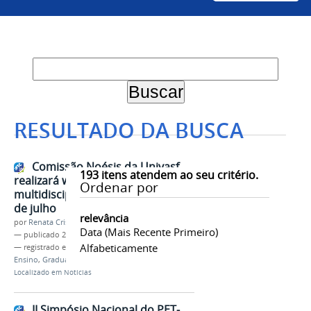
RESULTADO DA BUSCA
Comissão Noésis da Univasf
193
itens atendem ao seu critério.
realizará webinário
Ordenar por
multidisciplinar nos dias 29 e 30
de julho
relevância
por
Renata Cristina de Sá Barreto Freitas
Data (mais Recente Primeiro)
—
publicado
24/07/2020
Alfabeticamente
— registrado em:
Comissão Noésis
,
Webinário
,
Ensino
,
Graduação
,
Coronavírus
,
Covid-19
Localizado em
Notícias
II Simpósio Nacional do PET-