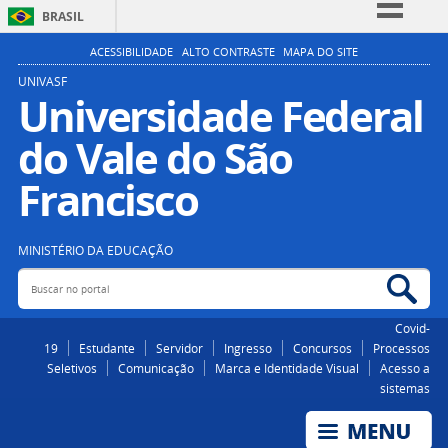
BRASIL
Simplifique!
ACESSIBILIDADE
ALTO CONTRASTE
MAPA DO SITE
Comunica BR
UNIVASF
Universidade Federal
Participe
do Vale do São
Acesso à informação
Legislação
Francisco
Canais
MINISTÉRIO DA EDUCAÇÃO
Buscar no portal
Bus
Covid-
19
Estudante
Servidor
Ingresso
Concursos
Processos
Seletivos
Comunicação
Marca e Identidade Visual
Acesso a
sistemas