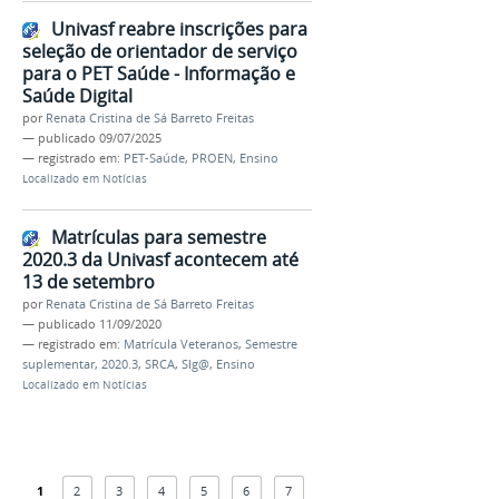
Univasf reabre inscrições para
seleção de orientador de serviço
para o PET Saúde - Informação e
Saúde Digital
por
Renata Cristina de Sá Barreto Freitas
—
publicado
09/07/2025
— registrado em:
PET-Saúde
,
PROEN
,
Ensino
Localizado em
Notícias
Matrículas para semestre
2020.3 da Univasf acontecem até
13 de setembro
por
Renata Cristina de Sá Barreto Freitas
—
publicado
11/09/2020
— registrado em:
Matrícula Veteranos
,
Semestre
suplementar
,
2020.3
,
SRCA
,
SIg@
,
Ensino
Localizado em
Notícias
1
2
3
4
5
6
7