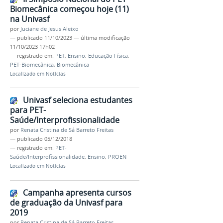
Biomecânica começou hoje (11)
na Univasf
por
Juciane de Jesus Aleixo
—
publicado
11/10/2023
—
última modificação
11/10/2023 17h02
— registrado em:
PET
,
Ensino
,
Educação Física
,
PET-Biomecânica
,
Biomecânica
Localizado em
Notícias
Univasf seleciona estudantes
para PET-
Saúde/Interprofissionalidade
por
Renata Cristina de Sá Barreto Freitas
—
publicado
05/12/2018
— registrado em:
PET-
Saúde/Interprofissionalidade
,
Ensino
,
PROEN
Localizado em
Notícias
Campanha apresenta cursos
de graduação da Univasf para
2019
por
Renata Cristina de Sá Barreto Freitas