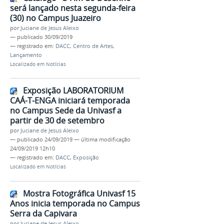
será lançado nesta segunda-feira
(30) no Campus Juazeiro
por
Juciane de Jesus Aleixo
—
publicado
30/09/2019
— registrado em:
DACC
,
Centro de Artes
,
Lançamento
Localizado em
Notícias
Exposição LABORATORIUM
CAÁ-T-ENGA iniciará temporada
no Campus Sede da Univasf a
partir de 30 de setembro
por
Juciane de Jesus Aleixo
—
publicado
24/09/2019
—
última modificação
24/09/2019 12h10
— registrado em:
DACC
,
Exposição
Localizado em
Notícias
Mostra Fotográfica Univasf 15
Anos inicia temporada no Campus
Serra da Capivara
por
Juciane de Jesus Aleixo