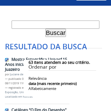
RESULTADO DA BUSCA
Mostra Fotográfica Univasf 15
63
itens atendem ao seu critério.
Anos inicia temporada no Campus
Ordenar por
Juazeiro
por
Juciane de Jesus Aleixo
Relevância
—
publicado
08/11/2019
—
última modificação
data (mais recente primeiro)
08/11/2019 11h41
— registrado em:
Campus Juazeiro
Alfabeticamente
,
DACC
,
Exposição
,
Univasf 15 Anos
Localizado em
Notícias
Catálogo “O Fim do Desenho"