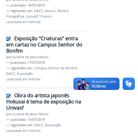
—
publicado
18/07/2019
— registrado em:
DACC
,
Ascom
,
Mostra
Fotográfica
,
Univasf 15 Anos
Localizado em
Notícias
Exposição “Criaturas” entra
em cartaz no Campus Senhor do
Bonfim
por
Juciane de Jesus Aleixo
—
publicado
17/07/2019
— registrado em:
Campus Senhor do Bonfim
,
DACC
,
Exposição
Localizado em
Notícias
Obra do artista japonês
Hokusai é tema de exposição na
Univasf
por
Juciane de Jesus Aleixo
—
publicado
15/07/2019
— registrado em:
DACC
,
Exposição
Localizado em
Notícias