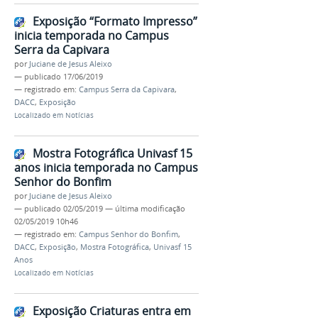
Exposição “Formato Impresso”
inicia temporada no Campus
Serra da Capivara
por
Juciane de Jesus Aleixo
—
publicado
17/06/2019
— registrado em:
Campus Serra da Capivara
,
DACC
,
Exposição
Localizado em
Notícias
Mostra Fotográfica Univasf 15
anos inicia temporada no Campus
Senhor do Bonfim
por
Juciane de Jesus Aleixo
—
publicado
02/05/2019
—
última modificação
02/05/2019 10h46
— registrado em:
Campus Senhor do Bonfim
,
DACC
,
Exposição
,
Mostra Fotográfica
,
Univasf 15
Anos
Localizado em
Notícias
Exposição Criaturas entra em