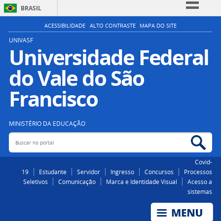
BRASIL
Simplifique!
ACESSIBILIDADE
ALTO CONTRASTE
MAPA DO SITE
Comunica BR
UNIVASF
Universidade Federal
Participe
do Vale do São
Acesso à informação
Legislação
Francisco
Canais
MINISTÉRIO DA EDUCAÇÃO
Buscar no portal
Bus
Covid-
19
Estudante
Servidor
Ingresso
Concursos
Processos
Seletivos
Comunicação
Marca e Identidade Visual
Acesso a
sistemas