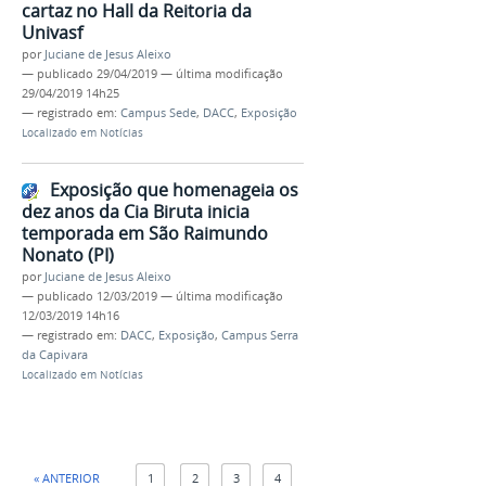
cartaz no Hall da Reitoria da
Univasf
por
Juciane de Jesus Aleixo
—
publicado
29/04/2019
—
última modificação
29/04/2019 14h25
— registrado em:
Campus Sede
,
DACC
,
Exposição
Localizado em
Notícias
Exposição que homenageia os
dez anos da Cia Biruta inicia
temporada em São Raimundo
Nonato (PI)
por
Juciane de Jesus Aleixo
—
publicado
12/03/2019
—
última modificação
12/03/2019 14h16
— registrado em:
DACC
,
Exposição
,
Campus Serra
da Capivara
Localizado em
Notícias
« ANTERIOR
1
2
3
4