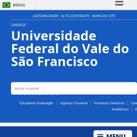
BRASIL
Simplifique!
ACESSIBILIDADE
ALTO CONTRASTE
MAPA DO SITE
Comunica BR
UNIVASF
Universidade
Participe
Federal do Vale do
Acesso à informação
Legislação
Buscar no portal
São Francisco
Canais
MINISTÉRIO DA EDUCAÇÃO
Estudante Graduação
Ingresso Discente
Processos Seletivos
Cal
Acadêmico
E