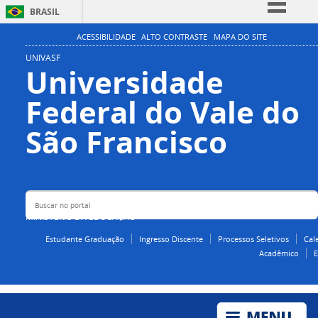
BRASIL
Simplifique!
ACESSIBILIDADE
ALTO CONTRASTE
MAPA DO SITE
Comunica BR
UNIVASF
Universidade
Participe
Federal do Vale do
Acesso à informação
Legislação
Buscar no portal
São Francisco
Canais
MINISTÉRIO DA EDUCAÇÃO
Estudante Graduação
Ingresso Discente
Processos Seletivos
Cal
Acadêmico
E