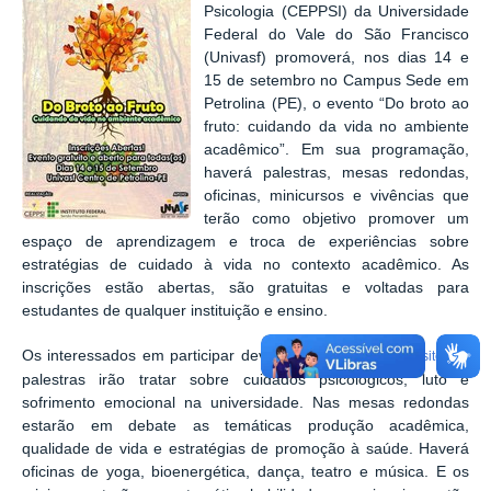
Psicologia (CEPPSI) da Universidade
Federal do Vale do São Francisco
(Univasf) promoverá, nos dias 14 e
15 de setembro no Campus Sede em
Petrolina (PE), o evento “Do broto ao
fruto: cuidando da vida no ambiente
acadêmico”. Em sua programação,
haverá palestras, mesas redondas,
oficinas, minicursos e vivências que
terão como objetivo promover um
espaço de aprendizagem e troca de experiências sobre
estratégias de cuidado à vida no contexto acadêmico. As
inscrições estão abertas, são gratuitas e voltadas para
estudantes de qualquer instituição e ensino.
Os interessados em participar devem se inscrever pelo
. As
site
palestras irão tratar sobre cuidados psicológicos, luto e
sofrimento emocional na universidade. Nas mesas redondas
estarão em debate as temáticas produção acadêmica,
qualidade de vida e estratégias de promoção à saúde. Haverá
oficinas de yoga, bioenergética, dança, teatro e música. E os