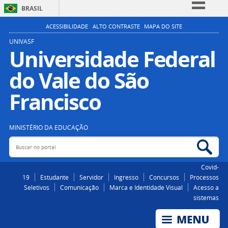
BRASIL
Simplifique!
ACESSIBILIDADE
ALTO CONTRASTE
MAPA DO SITE
Comunica BR
UNIVASF
Universidade Federal
Participe
do Vale do São
Acesso à informação
Legislação
Francisco
Canais
MINISTÉRIO DA EDUCAÇÃO
Buscar no portal
Bus
Covid-
19
Estudante
Servidor
Ingresso
Concursos
Processos
Seletivos
Comunicação
Marca e Identidade Visual
Acesso a
sistemas