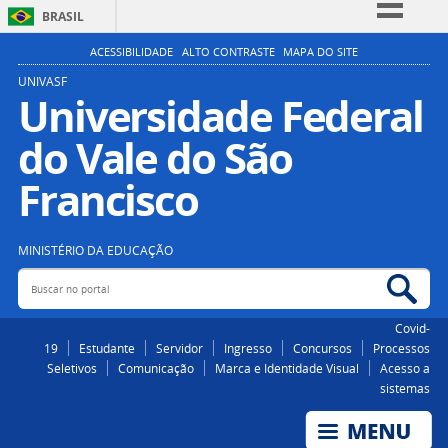
BRASIL
Simplifique!
ACESSIBILIDADE
ALTO CONTRASTE
MAPA DO SITE
Comunica BR
UNIVASF
Universidade Federal
Participe
do Vale do São
Acesso à informação
Legislação
Francisco
Canais
MINISTÉRIO DA EDUCAÇÃO
Buscar no portal
Bus
Covid-
19
Estudante
Servidor
Ingresso
Concursos
Processos
Seletivos
Comunicação
Marca e Identidade Visual
Acesso a
sistemas