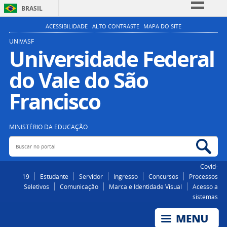
BRASIL
Simplifique!
ACESSIBILIDADE
ALTO CONTRASTE
MAPA DO SITE
Comunica BR
UNIVASF
Universidade Federal
Participe
do Vale do São
Acesso à informação
Legislação
Francisco
Canais
MINISTÉRIO DA EDUCAÇÃO
Buscar no portal
Bus
Covid-
19
Estudante
Servidor
Ingresso
Concursos
Processos
Seletivos
Comunicação
Marca e Identidade Visual
Acesso a
sistemas