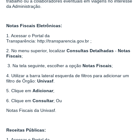
trabalho ou a colaboradores eventuais em viagens no interesse
da Administração.
Notas Fiscais Eletrônicas:
1. Acessar o Portal da
Transparência:
http://transparencia.gov.br
;
2. No menu superior, localizar
Consultas Detalhadas
-
Notas
Fiscais
;
3. Na tela seguinte, escolher a opção
Notas Fiscais
;
4. Utilizar a barra lateral esquerda de filtros para adicionar um
filtro de Órgão:
Univasf
.
5. Clique em
Adicionar
;
6. Clique em
Consultar
; Ou
Notas Fiscais da Univasf
.
Receitas Públicas:
1. Acessar o Portal da