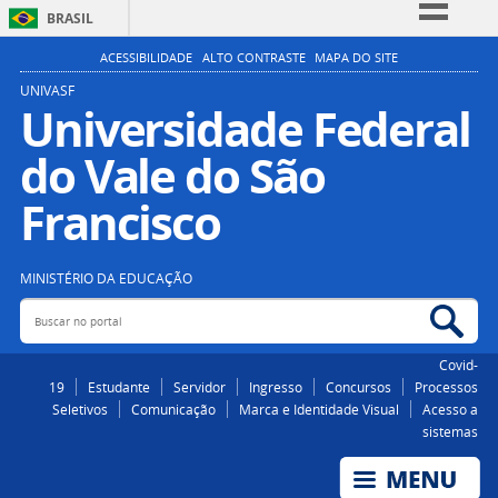
BRASIL
Simplifique!
ACESSIBILIDADE
ALTO CONTRASTE
MAPA DO SITE
Comunica BR
UNIVASF
Universidade Federal
Participe
do Vale do São
Acesso à informação
Legislação
Francisco
Canais
MINISTÉRIO DA EDUCAÇÃO
Buscar no portal
Bus
Covid-
19
Estudante
Servidor
Ingresso
Concursos
Processos
Seletivos
Comunicação
Marca e Identidade Visual
Acesso a
sistemas