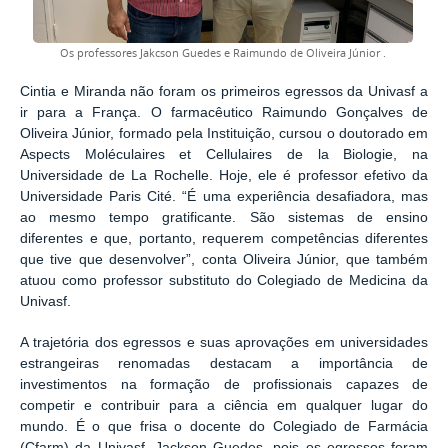
Os professores Jakcson Guedes e
Raimundo de Oliveira Júnior .
Cintia e Miranda não foram os primeiros egressos da Univasf a
ir para a França. O farmacêutico Raimundo Gonçalves de
Oliveira Júnior, formado pela Instituição, cursou o doutorado em
Aspects Moléculaires et Cellulaires de la Biologie, na
Universidade de La Rochelle. Hoje, ele é professor efetivo da
Universidade Paris Cité. “É uma experiência desafiadora, mas
ao mesmo tempo gratificante. São sistemas de ensino
diferentes e que, portanto, requerem competências diferentes
que tive que desenvolver”, conta Oliveira Júnior, que também
atuou como professor substituto do Colegiado de Medicina da
Univasf.
A trajetória dos egressos e suas aprovações em universidades
estrangeiras renomadas destacam a importância de
investimentos na formação de profissionais capazes de
competir e contribuir para a ciência em qualquer lugar do
mundo. É o que frisa o docente do Colegiado de Farmácia
(Cfarm) da Univasf, Jackson Guedes, pois os egressos foram