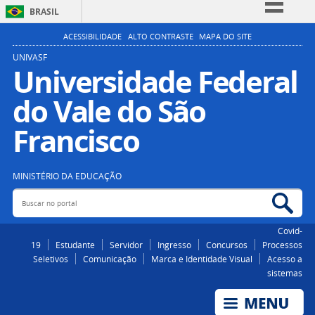
BRASIL
Simplifique!
ACESSIBILIDADE
ALTO CONTRASTE
MAPA DO SITE
Comunica BR
UNIVASF
Universidade Federal
Participe
do Vale do São
Acesso à informação
Legislação
Francisco
Canais
MINISTÉRIO DA EDUCAÇÃO
Buscar no portal
Bus
Covid-
19
Estudante
Servidor
Ingresso
Concursos
Processos
Seletivos
Comunicação
Marca e Identidade Visual
Acesso a
sistemas