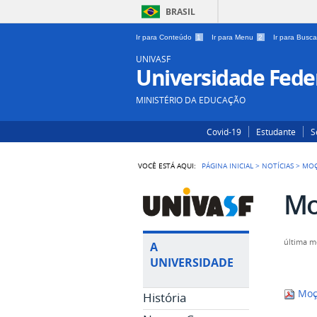
BRASIL
Ir para Conteúdo
1
Ir para Menu
2
Ir para Busc
UNIVASF
Universidade Feder
MINISTÉRIO DA EDUCAÇÃO
Covid-19
Estudante
S
VOCÊ ESTÁ AQUI:
PÁGINA INICIAL
>
NOTÍCIAS
>
MOÇ
Mo
última m
A
UNIVERSIDADE
Moç
História