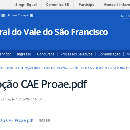
Simplifique!
Comunica BR
Participe
Acesso à infor
a
3
Ir para Rodapé
4
ACESS
al do Vale do São Francisco
ervidor
Ingresso
Concursos
Processos Seletivos
Comunicação
Ma
ÃO SOBRE A LIBERAÇÃO DOS RECURSOS DO PNAES 2020 E DEMAIS VERBAS DA UNIVERSIDADE
ção CAE Proae.pdf
odificação
13/05/2020 16h50
ão CAE Proae.pdf
— 562 KB