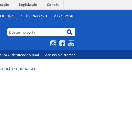
mação
Legislação
Canais
IBILIDADE
ALTO CONTRASTE
MAPA DO SITE
Buscar no portal
Buscar no portal
Instagram
Facebook
YouTube
rca e Identidade Visual
Acesso a sistemas
>
MOÇÃO CAE PROAE.PDF