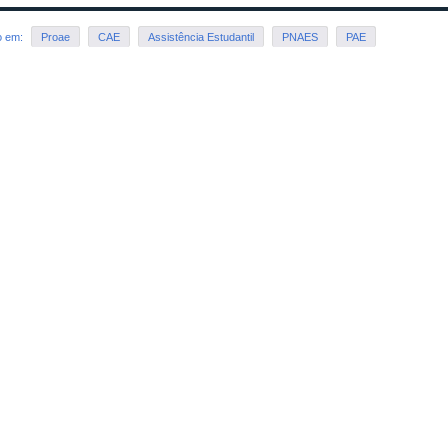
o em:
Proae
CAE
Assistência Estudantil
PNAES
PAE