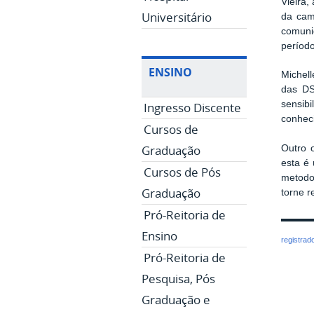
Vieira,
Universitário
da cam
comuni
períod
ENSINO
Michell
das DS
sensib
Ingresso Discente
conheci
Cursos de
Graduação
Outro o
esta é
Cursos de Pós
metodol
Graduação
torne r
Pró-Reitoria de
Ensino
registrad
Pró-Reitoria de
Pesquisa, Pós
Graduação e