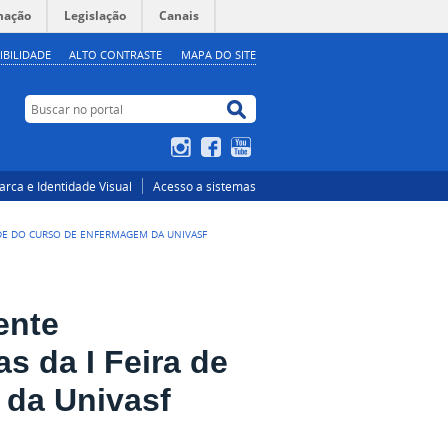
mação
Legislação
Canais
IBILIDADE
ALTO CONTRASTE
MAPA DO SITE
Buscar no portal
Buscar no portal
Instagram
Facebook
YouTube
rca e Identidade Visual
Acesso a sistemas
ÚDE DO CURSO DE ENFERMAGEM DA UNIVASF
ente
s da I Feira de
 da Univasf