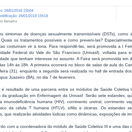
do
:
26/01/2018 15h04
modificação
:
26/01/2018 15h18
dro Ramalho
os sintomas de doenças sexualmente transmissíveis (DSTs), como a
? Quais os tratamentos possíveis e como preveni-las? Especialmen
tas costumam vir à tona. Para respondê-las, será promovida a I F
sidade Federal do Vale do São Francisco (Univasf), voltada para e
dade que tenham interesse no assunto. A Feira será promovida em d
das 14h às 18h. A primeira ocorrerá no bloco de salas de aula do Ca
feira (31), enquanto a segunda será realizada no hall de entrada do
us Juazeiro (BA), no dia 7 de fevereiro.
a é resultado de uma parceria entre os módulos de Saúde Coletiva I
o da graduação em Enfermagem da Univasf. Serão sete estandes, que
da imunodeficiência humana (HIV), corrimento uretral, corrimento va
rópico da célula T humana (HTLV), sífilis e úlceras. Os estandes 
, que realizarão atividades lúdicas como dinâmicas, exposições de i
rdo com a coordenadora do módulo de Saúde Coletiva III e uma das or