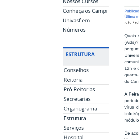
Nossos Cursos
Conheça os Campi
publica
última 
Univasf em
João Pe
Números
Quais 
(Aids)
pergun
ESTRUTURA
Univer
comuni
12h e 
Conselhos
quarta-
Reitoria
do Camp
Pró-Reitorias
A Feir
Secretarias
períod
Organograma
vírus 
linfot
Estrutura
módulos
Serviços
De aco
Hospital