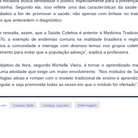
 a iniciativa busca sensibilizar o público especialmente para a preven
isinha. Segundo ela, isso reflete uma das características da saúde
dades a fim de promover a saúde, não apenas com ênfase no tra
os que antecedem o diagnóstico.
e ressalta, assim, que a Saúde Coletiva é anterior à Medicina Tradic
Ts, a exemplo de endemias comuns na realidade brasileira e regi
iliza a comunidade e interage com diversos temas nos grupos coletiv
mento para evitar que a população adoeça”, explica a professora.
bjetivo da feira, segundo Michelle Vieira, é tornar o aprendizado mai
 uma atividade que exige um maior envolvimento. “Nos módulos de Sa
ogias ativas e romper com o modelo tradicional de ensino e aprendiz
egular e seja promovida todas as vezes em que o módulo for ofertado”,
o em:
Campus Sede
Campus Juazeiro
Enfermagem