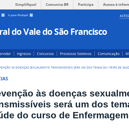
Simplifique!
Comunica BR
Participe
Acesso à infor
a
3
Ir para Rodapé
4
ACESS
al do Vale do São Francisco
ervidor
Ingresso
Concursos
Processos Seletivos
Comunicação
Ma
VENÇÃO ÀS DOENÇAS SEXUALMENTE TRANSMISSÍVEIS SERÁ UM DOS TEMAS DA I FEIRA DE SA
IAS
evenção às doenças sexualm
ansmissíveis será um dos tema
úde do curso de Enfermagem