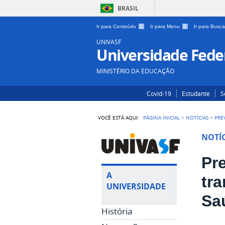
BRASIL
Ir para Conteúdo
1
Ir para Menu
2
Ir para Busc
UNIVASF
Universidade Feder
MINISTÉRIO DA EDUCAÇÃO
Covid-19
Estudante
S
VOCÊ ESTÁ AQUI:
PÁGINA INICIAL
>
NOTÍCIAS
>
PRE
NOTÍC
Pr
A
tr
UNIVERSIDADE
Sa
História