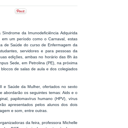
 Síndrome da Imunodeficiência Adquirida
te em um período como o Carnaval, estas
eira de Saúde do curso de Enfermagem da
studantes, servidores e para pessoas da
uas edições, ambas no horário das 8h às
mpus Sede, em Petrolina (PE), na próxima
s blocos de salas de aula e dos colegiados
II e Saúde da Mulher, ofertados no sexto
 abordarão os seguintes temas: Aids e o
ginal, papilomavírus humano (HPV), vírus
serão apresentados pelos alunos dos dois
magem e som, entre outras.
ganizadoras da feira, professora Michelle