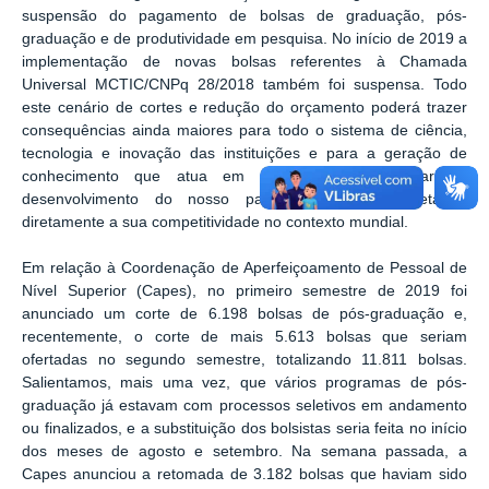
suspensão do pagamento de bolsas de graduação, pós-
graduação e de produtividade em pesquisa. No início de 2019 a
implementação de novas bolsas referentes à Chamada
Universal MCTIC/CNPq 28/2018 também foi suspensa. Todo
este cenário de cortes e redução do orçamento poderá trazer
consequências ainda maiores para todo o sistema de ciência,
tecnologia e inovação das instituições e para a geração de
conhecimento que atua em rede, o que retardará o
desenvolvimento do nosso país, sem dúvida, afetando
diretamente a sua competitividade no contexto mundial.
Em relação à Coordenação de Aperfeiçoamento de Pessoal de
Nível Superior (Capes), no primeiro semestre de 2019 foi
anunciado um corte de 6.198 bolsas de pós-graduação e,
recentemente, o corte de mais 5.613 bolsas que seriam
ofertadas no segundo semestre, totalizando 11.811 bolsas.
Salientamos, mais uma vez, que vários programas de pós-
graduação já estavam com processos seletivos em andamento
ou finalizados, e a substituição dos bolsistas seria feita no início
dos meses de agosto e setembro. Na semana passada, a
Capes anunciou a retomada de 3.182 bolsas que haviam sido