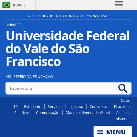
BRASIL
Simplifique!
ACESSIBILIDADE
ALTO CONTRASTE
MAPA DO SITE
Comunica BR
UNIVASF
Universidade Federal
Participe
do Vale do São
Acesso à informação
Legislação
Francisco
Canais
MINISTÉRIO DA EDUCAÇÃO
Buscar no portal
Bus
Covid-
19
Estudante
Servidor
Ingresso
Concursos
Processos
Seletivos
Comunicação
Marca e Identidade Visual
Acesso a
sistemas