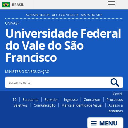
BRASIL
Simplifique!
ACESSIBILIDADE
ALTO CONTRASTE
MAPA DO SITE
Comunica BR
UNIVASF
Universidade Federal
Participe
do Vale do São
Acesso à informação
Legislação
Francisco
Canais
MINISTÉRIO DA EDUCAÇÃO
Buscar no portal
Bus
Covid-
19
Estudante
Servidor
Ingresso
Concursos
Processos
Seletivos
Comunicação
Marca e Identidade Visual
Acesso a
sistemas