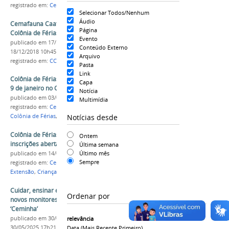
registrado em:
Ceminha
,
Cemafauna
Selecionar Todos/Nenhum
Áudio
Cemafauna Caatinga abrirá inscrições para
Página
Colônia de Férias ‘Ceminha’ em janeiro de 2019
Evento
publicado
em 17/12/2018
—
última modificação
em
Conteúdo Externo
18/12/2018 10h45
Arquivo
registrado em:
CCA
,
Cemafauna
,
Ceminha
Pasta
Link
Colônia de Férias Ceminha acontece a partir de
Capa
9 de janeiro no Cemafauna Caatinga da Univasf
Notícia
publicado
em 03/01/2023
Multimídia
registrado em:
Cemafauna
,
Ceminha
,
Caatinga
,
Notícias desde
Colônia de Férias
,
CCA
Colônia de Férias Ceminha da Univasf está com
Ontem
inscrições abertas
Última semana
Último mês
publicado
em 14/01/2020
Sempre
registrado em:
Cemafauna
,
Ceminha
,
Férias
,
Extensão
,
Crianças
,
Caatinga
Cuidar, ensinar e encantar: Cemafauna convoca
Ordenar por
novos monitores para sua 11ª edição do
‘Ceminha’
publicado
em 30/05/2025
—
última modificação
em
relevância
30/05/2025 17h21
Data (mais Recente Primeiro)