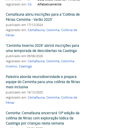
Alfabeticamente
registrado em:
Cemafauna
,
Ceminha
,
Seleção
Cemafauna abriu inscrições para a ‘Colônia de
Férias Ceminha - Verão 2025’
publicado
em 17/12/2024
registrado em:
Cemafauna
,
Ceminha
,
Colônia de
Férias
'Ceminha Inverno 2026' abrirá inscrições para
uma temporada de descobertas na Caatinga
publicado
em 09/06/2026
registrado em:
Cemafauna
,
Ceminha
,
Ceminha
Inverno
,
Caatinga
Palestra aborda neurodiversidade e prepara
equipe do Ceminha para uma colônia de férias
mais inclusiva
publicado
em 16/12/2025
registrado em:
Cemafauna
,
Ceminha
,
Colônia de
Férias
Ceminha: Cemafauna encerrará 10ª edição da
colônia de férias com exploração lúdica da
Caatinga por crianças nesta semana