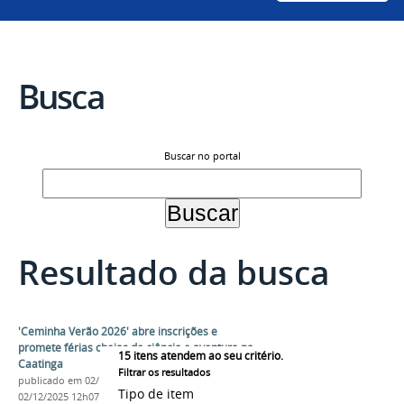
Busca
Buscar no portal
Resultado da busca
'Ceminha Verão 2026' abre inscrições e
promete férias cheias de ciência e aventura na
15
itens atendem ao seu critério.
Caatinga
Filtrar os resultados
publicado
em 02/12/2025
—
última modificação
em
Tipo de item
02/12/2025 12h07