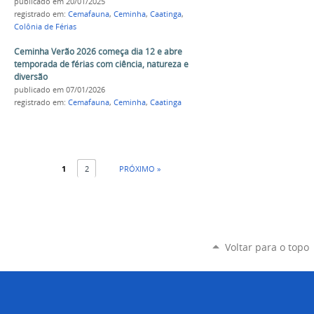
publicado
em 20/01/2025
registrado em:
Cemafauna
,
Ceminha
,
Caatinga
,
Colônia de Férias
Ceminha Verão 2026 começa dia 12 e abre
temporada de férias com ciência, natureza e
diversão
publicado
em 07/01/2026
registrado em:
Cemafauna
,
Ceminha
,
Caatinga
1
2
PRÓXIMO »
Voltar para o topo