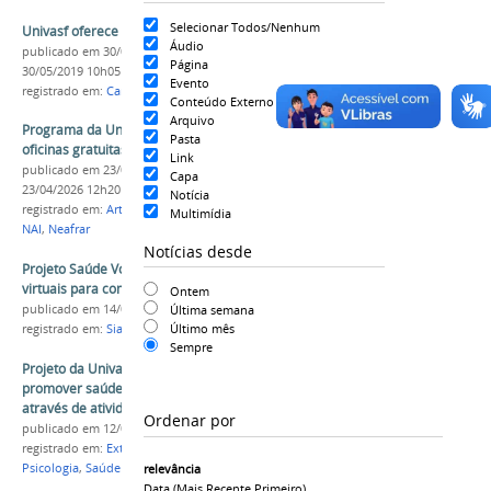
Selecionar Todos/Nenhum
Univasf oferece oficinas gratuitas de arte
Áudio
publicado
em 30/05/2019
—
última modificação
em
Página
30/05/2019 10h05
Evento
registrado em:
Cartes
,
Oficinas
,
Campus Juazeiro
Conteúdo Externo
Arquivo
Programa da Univasf oferece 110 vagas em
Pasta
oficinas gratuitas de arte
Link
publicado
em 23/04/2026
—
última modificação
em
Capa
23/04/2026 12h20
Notícia
registrado em:
Artes
,
Oficinas
,
Cartes
,
Artes Visuais
,
Multimídia
NAI
,
Neafrar
Notícias desde
Projeto Saúde Vocal 2023 realiza oficinas
virtuais para comunidade acadêmica
Ontem
publicado
em 14/04/2023
Última semana
Último mês
registrado em:
Siass
,
Saúde
,
Servidor
,
Voz
,
Oficinas
Sempre
Projeto da Univasf realiza oficinas para
promover saúde mental entre universitários
através de atividades lúdicas
Ordenar por
publicado
em 12/03/2021
registrado em:
Extensão
,
Erê - Vamos Brincar
,
Psicologia
,
Saúde Mental
,
Oficinas
relevância
Data (mais Recente Primeiro)