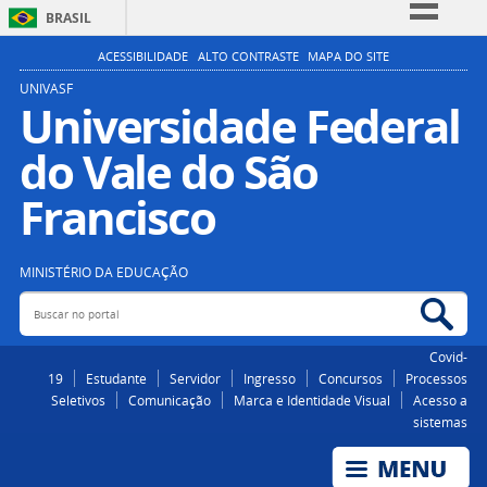
BRASIL
Simplifique!
ACESSIBILIDADE
ALTO CONTRASTE
MAPA DO SITE
Comunica BR
UNIVASF
Universidade Federal
Participe
do Vale do São
Acesso à informação
Legislação
Francisco
Canais
MINISTÉRIO DA EDUCAÇÃO
Buscar no portal
Bus
Covid-
19
Estudante
Servidor
Ingresso
Concursos
Processos
Seletivos
Comunicação
Marca e Identidade Visual
Acesso a
sistemas